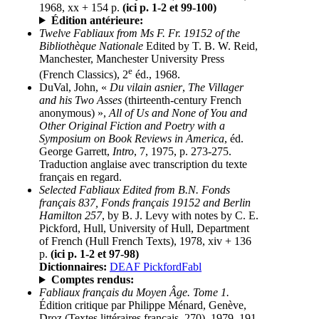
1968, xx + 154 p.
(ici p. 1-2 et 99-100)
Édition antérieure:
Twelve Fabliaux from Ms F. Fr. 19152 of the
Bibliothèque Nationale
Edited by T. B. W. Reid,
Manchester, Manchester University Press
e
(French Classics), 2
éd., 1968.
DuVal, John, «
Du vilain asnier
,
The Villager
and his Two Asses
(thirteenth-century French
anonymous) »,
All of Us and None of You and
Other Original Fiction and Poetry with a
Symposium on Book Reviews in America
, éd.
George Garrett,
Intro
, 7, 1975, p. 273-275.
Traduction anglaise avec transcription du texte
français en regard.
Selected Fabliaux Edited from B.N. Fonds
français 837, Fonds français 19152 and Berlin
Hamilton 257
, by B. J. Levy with notes by C. E.
Pickford, Hull, University of Hull, Department
of French (Hull French Texts), 1978, xiv + 136
p.
(ici p. 1-2 et 97-98)
Dictionnaires:
DEAF PickfordFabl
Comptes rendus:
Fabliaux français du Moyen Âge. Tome 1.
Édition critique par Philippe Ménard, Genève,
Droz (Textes littéraires français, 270), 1979, 191