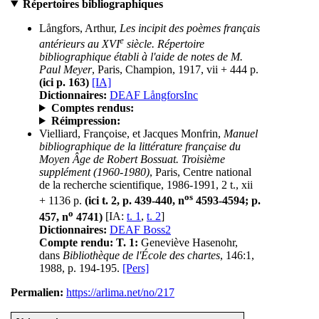
Répertoires bibliographiques
Långfors, Arthur,
Les incipit des poèmes français
e
antérieurs au XVI
siècle. Répertoire
bibliographique établi à l'aide de notes de M.
Paul Meyer
, Paris, Champion, 1917, vii + 444 p.
(ici p. 163)
[IA]
Dictionnaires:
DEAF LångforsInc
Comptes rendus:
Réimpression:
Vielliard, Françoise, et Jacques Monfrin,
Manuel
bibliographique de la littérature française du
Moyen Âge de Robert Bossuat. Troisième
supplément (1960-1980)
, Paris, Centre national
de la recherche scientifique, 1986-1991, 2 t., xii
os
+ 1136 p.
(ici t. 2, p. 439-440, n
4593-4594; p.
o
457, n
4741)
[IA:
t. 1
,
t. 2
]
Dictionnaires:
DEAF Boss2
Compte rendu:
T. 1:
Geneviève Hasenohr,
dans
Bibliothèque de l'École des chartes
, 146:1,
1988, p. 194-195.
[Pers]
Permalien:
https://arlima.net/no/217