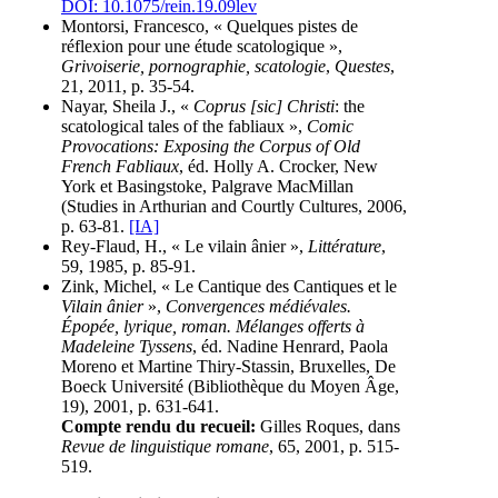
DOI: 10.1075/rein.19.09lev
Montorsi, Francesco, « Quelques pistes de
réflexion pour une étude scatologique »,
Grivoiserie, pornographie, scatologie
,
Questes
,
21, 2011, p. 35-54.
Nayar, Sheila J., «
Coprus [sic] Christi
: the
scatological tales of the fabliaux »,
Comic
Provocations: Exposing the Corpus of Old
French Fabliaux
, éd. Holly A. Crocker, New
York et Basingstoke, Palgrave MacMillan
(Studies in Arthurian and Courtly Cultures, 2006,
p. 63-81.
[IA]
Rey-Flaud, H., « Le vilain ânier »,
Littérature
,
59, 1985, p. 85-91.
Zink, Michel, « Le Cantique des Cantiques et le
Vilain ânier
»,
Convergences médiévales.
Épopée, lyrique, roman. Mélanges offerts à
Madeleine Tyssens
, éd. Nadine Henrard, Paola
Moreno et Martine Thiry-Stassin, Bruxelles, De
Boeck Université (Bibliothèque du Moyen Âge,
19), 2001, p. 631-641.
Compte rendu du recueil:
Gilles Roques, dans
Revue de linguistique romane
, 65, 2001, p. 515-
519.