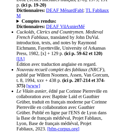
p.
(ici p. 19-20)
Dictionnaires:
DEAF MénardFabl
;
TL Fabliaux
M
Comptes rendus:
Dictionnaires:
DEAF VilAsnierMé
Cuckolds, Clerics and Countrymen. Medieval
French Fabliaux
, translated by John DuVal.
introduction, texts, and notes by Raymond
Eichmann, Fayetteville, University of Arkansas
Press, 1982, [x] + 129 p.
(ici p. 59-62 et 120)
[IA]
Édition avec traduction anglaise en regard.
Nouveau recueil complet des fabliaux (NRCF)
,
publié par Willem Noomen, Assen, Van Gorcum,
t. 8, 1994, xxv + 438 p.
(ici p. 207-214 et 374-
375)
[www]
Le Vilain asnier
, édité par Corinne Pierreville en
collaboration avec Baptiste Laïd et Gauthier
Grüber, traduit en français moderne par Corinne
Pierreville en collaboration avec Gauthier
Grüber. Publié en ligne par l'ENS de Lyon dans
la Base de français médiéval, Projet Fabliaux,
Lyon, Base de français médiéval, Projet
Fabliaux, 2023.
[bfm-corpus.org]