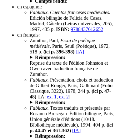
Compte rendu:
en espagnol:
Fabliaux. Cuentos franceses medievales.
Edición bilingüe de Felicia de Casas,
Madrid, Cátedra (Letras universales, 205),
1997, 435 p.
ISBN:
9788437612652
en français:
Zumthor, Paul,
Essai de poétique
médiévale
, Paris, Seuil (Poétique), 1972,
518 p.
(ici p. 396-398)
[IA]
Réimpression:
Reprise du texte de l'édition Johnston et
Owen avec traduction française de
Zumthor.
Fabliaux.
Présentation, choix et traduction
de Gilbert Rouger, Paris, Gallimard (Folio
Classique, 3222), 1978, 244 p.
(ici p. 47-
48)
[IA:
ex. 1
,
ex. 2
]
Réimpression:
Fabliaux.
Textes traduits et présentés par
Rosanna Brusegan. Édition bilingue, Paris,
Union générale d'éditions (10/18.
Bibliothèque médiévale), 1994, 404 p.
(ici
p. 44-47 et 361-362)
[IA]
Réimpression: