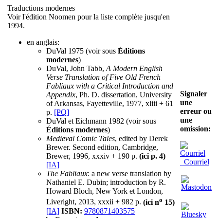
Traductions modernes
Voir l'édition Noomen pour la liste complète jusqu'en
1994.
en anglais:
DuVal 1975 (voir sous
Éditions
modernes
)
DuVal, John Tabb,
A Modern English
Verse Translation of Five Old French
Fabliaux with a Critical Introduction and
Signaler
Appendix
, Ph. D. dissertation, University
une
of Arkansas, Fayetteville, 1977, xliii + 61
erreur ou
p.
[PQ]
une
DuVal et Eichmann 1982 (voir sous
omission:
Éditions modernes
)
Medieval Comic Tales
, edited by Derek
Brewer. Second edition, Cambridge,
Brewer, 1996, xxxiv + 190 p.
(ici p. 4)
Courriel
[IA]
The Fabliaux
: a new verse translation by
Nathaniel E. Dubin; introduction by R.
Howard Bloch, New York et London,
o
Liveright, 2013, xxxii + 982 p.
(ici n
15)
[IA]
ISBN:
9780871403575