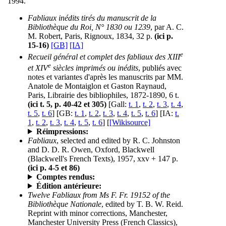
1994.
Fabliaux inédits tirés du manuscrit de la
Bibliothèque du Roi, N° 1830 ou 1239
, par A. C.
M. Robert, Paris, Rignoux, 1834, 32 p.
(ici p.
15-16)
[GB]
[IA]
e
Recueil général et complet des fabliaux des XIII
e
et XIV
siècles imprimés ou inédits
, publiés avec
notes et variantes d'après les manuscrits par MM.
Anatole de Montaiglon et Gaston Raynaud,
Paris, Librairie des bibliophiles, 1872-1890, 6 t.
(ici t. 5, p. 40-42 et 305)
[Gall:
t. 1
,
t. 2
,
t. 3
,
t. 4
,
t. 5
,
t. 6
] [GB:
t. 1
,
t. 2
,
t. 3
,
t. 4
,
t. 5
,
t. 6
] [IA:
t.
1
,
t. 2
,
t. 3
,
t. 4
,
t. 5
,
t. 6
] [
[Wikisource]
Réimpressions:
Fabliaux
, selected and edited by R. C. Johnston
and D. D. R. Owen, Oxford, Blackwell
(Blackwell's French Texts), 1957, xxv + 147 p.
(ici p. 4-5 et 86)
Comptes rendus:
Édition antérieure:
Twelve Fabliaux from Ms F. Fr. 19152 of the
Bibliothèque Nationale
, edited by T. B. W. Reid.
Reprint with minor corrections, Manchester,
Manchester University Press (French Classics),