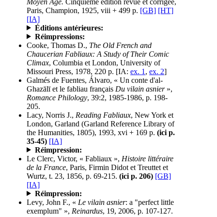
Moyen Âge.
Cinquième édition revue et corrigée,
Paris, Champion, 1925, viii + 499 p.
[GB]
[HT]
[IA]
Éditions antérieures:
Réimpressions:
Cooke, Thomas D.,
The Old French and
Chaucerian Fabliaux: A Study of Their Comic
Climax
, Columbia et London, University of
Missouri Press, 1978, 220 p. [IA:
ex. 1
,
ex. 2
]
Galmés de Fuentes, Álvaro, « Un conte d'al-
Ghazālī et le fabliau français
Du vilain asnier
»,
Romance Philology
, 39:2, 1985-1986, p. 198-
205.
Lacy, Norris J.,
Reading Fabliaux
, New York et
London, Garland (Garland Reference Library of
the Humanities, 1805), 1993, xvi + 169 p.
(ici p.
35-45)
[IA]
Réimpression:
Le Clerc, Victor, « Fabliaux »,
Histoire littéraire
de la France
, Paris, Firmin Didot et Treuttet et
Wurtz, t. 23, 1856, p. 69-215.
(ici p. 206)
[GB]
[IA]
Réimpression:
Levy, John F., «
Le vilain asnier
: a "perfect little
exemplum" »,
Reinardus
, 19, 2006, p. 107-127.