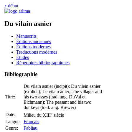
↑ début
Du vilain asnier
Manuscrits
Éditions anciennes
Éditions modernes
Traductions modernes
Études
Répertoires bibliographiques
Bibliographie
Du vilain asnier (incipit); Du vilein asnier
(explicit); Le vilain ânier; The villager and
Titre:
his two asses (trad. ang. DuVal et
Eichmann); The peasant and his two
donkeys (trad. ang. Brewer)
e
Date:
Milieu du XIII
siècle
Langue:
Français
Genre:
Fabliau