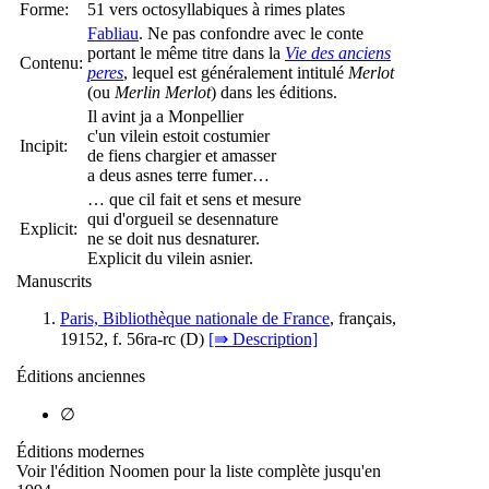
Forme:
51 vers octosyllabiques à rimes plates
Fabliau
. Ne pas confondre avec le conte
portant le même titre dans la
Vie des anciens
Contenu:
peres
, lequel est généralement intitulé
Merlot
(ou
Merlin Merlot
) dans les éditions.
Il avint ja a Monpellier
c'un vilein estoit costumier
Incipit:
de fiens chargier et amasser
a deus asnes terre fumer…
… que cil fait et sens et mesure
qui d'orgueil se desennature
Explicit:
ne se doit nus desnaturer.
Explicit du vilein asnier.
Manuscrits
Paris, Bibliothèque nationale de France
, français,
19152, f. 56ra-rc (
D
)
[⇛ Description]
Éditions anciennes
∅
Éditions modernes
Voir l'édition Noomen pour la liste complète jusqu'en