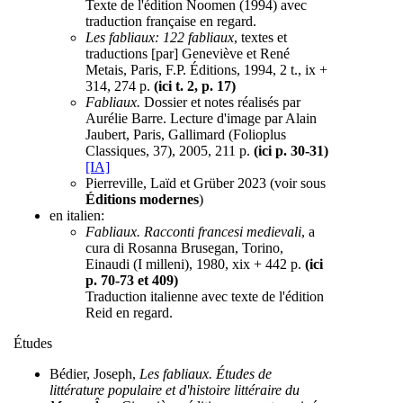
Texte de l'édition Noomen (1994) avec
traduction française en regard.
Les fabliaux: 122 fabliaux
, textes et
traductions [par] Geneviève et René
Metais, Paris, F.P. Éditions, 1994, 2 t., ix +
314, 274 p.
(ici t. 2, p. 17)
Fabliaux.
Dossier et notes réalisés par
Aurélie Barre. Lecture d'image par Alain
Jaubert, Paris, Gallimard (Folioplus
Classiques, 37), 2005, 211 p.
(ici p. 30-31)
[IA]
Pierreville, Laïd et Grüber 2023 (voir sous
Éditions modernes
)
en italien:
Fabliaux. Racconti francesi medievali
, a
cura di Rosanna Brusegan, Torino,
Einaudi (I milleni), 1980, xix + 442 p.
(ici
p. 70-73 et 409)
Traduction italienne avec texte de l'édition
Reid en regard.
Études
Bédier, Joseph,
Les fabliaux. Études de
littérature populaire et d'histoire littéraire du