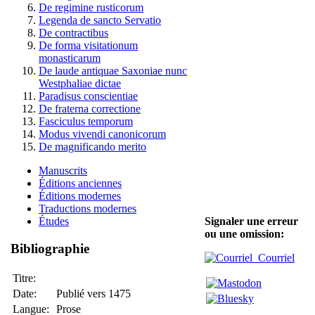
De regimine rusticorum
Legenda de sancto Servatio
De contractibus
De forma visitationum
monasticarum
De laude antiquae Saxoniae nunc
Westphaliae dictae
Paradisus conscientiae
De fraterna correctione
Fasciculus temporum
Modus vivendi canonicorum
De magnificando merito
Manuscrits
Éditions anciennes
Éditions modernes
Traductions modernes
Signaler une erreur
Études
ou une omission:
Bibliographie
Courriel
Titre:
Date:
Publié vers 1475
Langue:
Prose