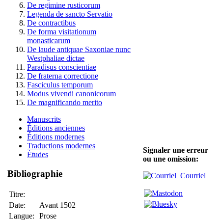
De regimine rusticorum
Legenda de sancto Servatio
De contractibus
De forma visitationum
monasticarum
De laude antiquae Saxoniae nunc
Westphaliae dictae
Paradisus conscientiae
De fraterna correctione
Fasciculus temporum
Modus vivendi canonicorum
De magnificando merito
Manuscrits
Éditions anciennes
Éditions modernes
Traductions modernes
Signaler une erreur
Études
ou une omission:
Bibliographie
Courriel
Titre:
Date:
Avant 1502
Langue:
Prose