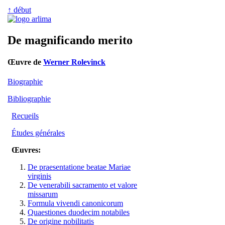
↑ début
De magnificando merito
Œuvre de
Werner Rolevinck
Biographie
Bibliographie
Recueils
Études générales
Œuvres:
De praesentatione beatae Mariae
virginis
De venerabili sacramento et valore
missarum
Formula vivendi canonicorum
Quaestiones duodecim notabiles
De origine nobilitatis