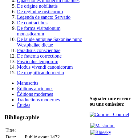
Quaestiones duodecim notabiles
De origine nobilitatis
De regimine rusticorum
Legenda de sancto Servatio
De contractibus
De forma visitationum
monasticarum
De laude antiquae Saxoniae nunc
Westphaliae dictae
Paradisus conscientiae
De fraterna correctione
Fasciculus temporum
Modus vivendi canonicorum
De magnificando merito
Manuscrits
Éditions anciennes
Éditions modernes
Signaler une erreur
Traductions modernes
ou une omission:
Études
Courriel
Bibliographie
Titre:
Date:
Publié avant 1472