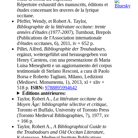
Répertoire exhaustif des manuscrits, éditions et
études concernant les œuvres de la lyrique
occitane.
Pfeffer, Wendy, et Robert A. Taylor,
Bibliographie de la littérature occitane: trente
années d'études (1977-2007)
, Turnhout, Brepols
(Publications de l'Association internationale
d'études occitanes, 6), 2011, iv + 652 p.
Pillet, Alfred,
Bibliographie der Troubadours
,
ergänzt, weitergeführt und herausgegeben von
Henry Carstens, con una presentazione di Maria
Luisa Meneghetti e un aggiornamento del corpus
testimoniale di Stefano Resconi, a cura di Paolo
Borsa e Roberto Tagliani, Milano, Ledizioni
(Medioevi. Monumenta, 1), 2013, xl + xliv +
518 p.
ISBN:
9788895994642
Éditions antérieures:
Taylor, Robert A.,
La littérature occitane du
Moyen Âge: bibliographie sélective et critique
,
Toronto et Buffalo, University of Toronto Press
(Toronto Medieval Bibliographies, 7), 1977, xv
+ 166 p.
Taylor, Robert A.,
A Bibliographical Guide to
the Troubadours and Old Occitan Literature
,
Kalamazoo, Medieval Institute Publications,