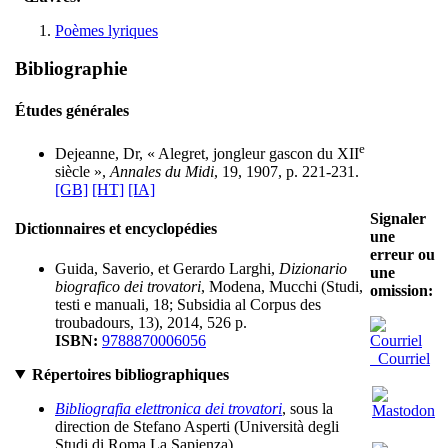
Poèmes lyriques
Bibliographie
Études générales
e
Dejeanne, Dr, « Alegret, jongleur gascon du XII
siècle »,
Annales du Midi
, 19, 1907, p. 221-231.
[GB]
[HT]
[IA]
Signaler
Dictionnaires et encyclopédies
une
erreur ou
Guida, Saverio, et Gerardo Larghi,
Dizionario
une
biografico dei trovatori
, Modena, Mucchi (Studi,
omission:
testi e manuali, 18; Subsidia al Corpus des
troubadours, 13), 2014, 526 p.
ISBN:
9788870006056
Courriel
Répertoires bibliographiques
Bibliografia elettronica dei trovatori
, sous la
direction de Stefano Asperti (Università degli
Studi di Roma La Sapienza)