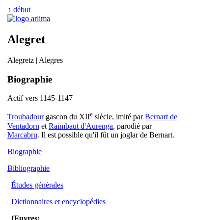
↑ début
Alegret
Alegretz | Alegres
Biographie
Actif vers 1145-1147
e
Troubadour
gascon du XII
siècle, imité par
Bernart de
Ventadorn
et
Raimbaut d'Aurenga
, parodié par
Marcabru
. Il est possible qu'il fût un joglar de Bernart.
Biographie
Bibliographie
Études générales
Dictionnaires et encyclopédies
Œuvres: