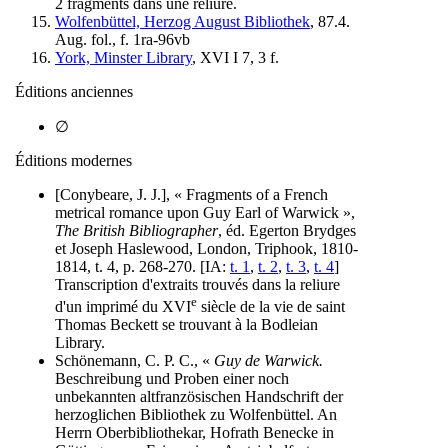
2 fragments dans une reliure.
Wolfenbüttel, Herzog August Bibliothek
, 87.4.
Aug. fol., f. 1ra-96vb
York, Minster Library
, XVI I 7, 3 f.
Éditions anciennes
∅
Éditions modernes
[Conybeare, J. J.], « Fragments of a French
metrical romance upon Guy Earl of Warwick »,
The British Bibliographer
, éd. Egerton Brydges
et Joseph Haslewood, London, Triphook, 1810-
1814, t. 4, p. 268-270. [IA:
t. 1
,
t. 2
,
t. 3
,
t. 4
]
Transcription d'extraits trouvés dans la reliure
e
d'un imprimé du XVI
siècle de la vie de saint
Thomas Beckett se trouvant à la Bodleian
Library.
Schönemann, C. P. C., «
Guy de Warwick.
Beschreibung und Proben einer noch
unbekannten altfranzösischen Handschrift der
herzoglichen Bibliothek zu Wolfenbüttel. An
Herrn Oberbibliothekar, Hofrath Benecke in