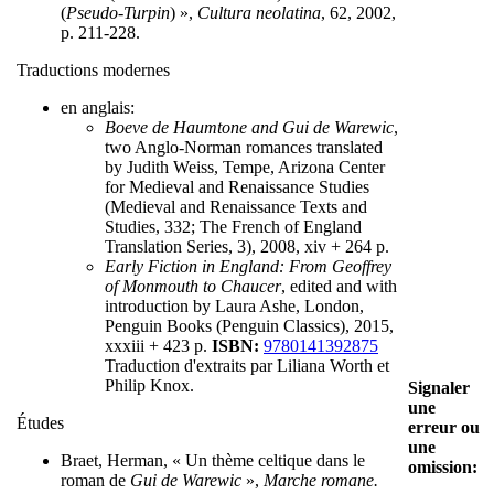
(
Pseudo-Turpin
) »,
Cultura neolatina
, 62, 2002,
p. 211-228.
Traductions modernes
en anglais:
Boeve de Haumtone and Gui de Warewic
,
two Anglo-Norman romances translated
by Judith Weiss, Tempe, Arizona Center
for Medieval and Renaissance Studies
(Medieval and Renaissance Texts and
Studies, 332; The French of England
Translation Series, 3), 2008, xiv + 264 p.
Early Fiction in England: From Geoffrey
of Monmouth to Chaucer
, edited and with
introduction by Laura Ashe, London,
Penguin Books (Penguin Classics), 2015,
xxxiii + 423 p.
ISBN:
9780141392875
Traduction d'extraits par Liliana Worth et
Philip Knox.
Signaler
une
Études
erreur ou
une
Braet, Herman, « Un thème celtique dans le
omission:
roman de
Gui de Warewic
»,
Marche romane.