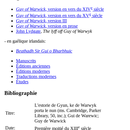
e
Guy of Warwick
, version en vers du XIV
siècle
e
Guy of Warwick
, version en vers du XV
siècle
Guy of Warwick
, version III
Guy of Warwick
, version en prose
John Lydgate
,
The lyff off Guy of Warwyk
- en gaélique irlandais:
Beathadh Sir Gui o Bharbhuic
Manuscrits
Éditions anciennes
Éditions modernes
Traductions modernes
Études
Bibliographie
L'estorie de Gyun, ke de Warwyk
porta le nun (ms. Cambridge, Parker
Titre:
Library, 50, inc.); Gui de Warewic;
Guy de Warwick
e
Date:
Première moitié du XIII
siècle