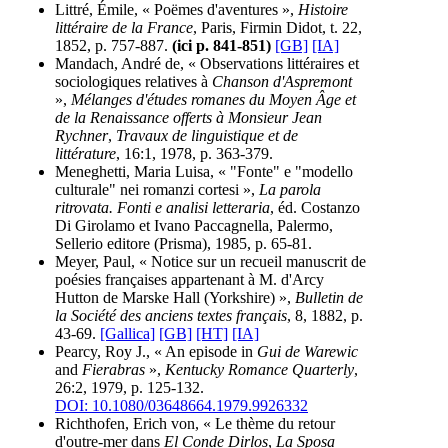
Littré, Émile, « Poëmes d'aventures »,
Histoire
littéraire de la France
, Paris, Firmin Didot, t. 22,
1852, p. 757-887.
(ici p. 841-851)
[GB]
[IA]
Mandach, André de, « Observations littéraires et
sociologiques relatives à
Chanson d'Aspremont
»,
Mélanges d'études romanes du Moyen Âge et
de la Renaissance offerts à Monsieur Jean
Rychner
,
Travaux de linguistique et de
littérature
, 16:1, 1978, p. 363-379.
Meneghetti, Maria Luisa, « "Fonte" e "modello
culturale" nei romanzi cortesi »,
La parola
ritrovata. Fonti e analisi letteraria
, éd. Costanzo
Di Girolamo et Ivano Paccagnella, Palermo,
Sellerio editore (Prisma), 1985, p. 65-81.
Meyer, Paul, « Notice sur un recueil manuscrit de
poésies françaises appartenant à M. d'Arcy
Hutton de Marske Hall (Yorkshire) »,
Bulletin de
la Société des anciens textes français
, 8, 1882, p.
43-69.
[Gallica]
[GB]
[HT]
[IA]
Pearcy, Roy J., « An episode in
Gui de Warewic
and
Fierabras
»,
Kentucky Romance Quarterly
,
26:2, 1979, p. 125-132.
DOI: 10.1080/03648664.1979.9926332
Richthofen, Erich von, « Le thème du retour
d'outre-mer dans
El Conde Dirlos
,
La Sposa