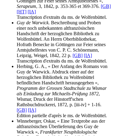
Göttingen zur Feier seines Amtsjubelfestes »,
Serapeum
, 3, 1842, p. 353-365 et 369-376.
[GB]
[HT]
[IA]
Transcription d'extraits du ms. de Wolfenbüttel.
Guy de Warwick.
Beschreibung und Proben
einer noch unbekannten altfranzösischen
Handschrift der herzoglichen Bibliothek zu
Wolfenbüttel. An Herrn Oberbibliothekar,
Hofrath Benecke in Göttingen zur Feier seines
Amtsjubelfestes von C. P. C. Schönemann,
Leipzig, Weigel, 1842, 22 p.
[GB]
[IA]
Transcription d'extraits du ms. de Wolfenbüttel.
Herbing, G. A., « Der Anfang des Romans von
Guy de Warwick. Abdruck einer auf der
herzoglichen Bibliothek zu Wolfenbüttel
befindlichen Handschrift herausgegeben »,
Programm der Grossen Stadtschule zu Wismar
als Einladung zur Michaelis-Prüfung 1872
,
Wismar, Druck der Hinstorff'schen
Rathsbuchdruckerei, 1872, p. [iii-iv] + 1-16.
[GB]
[IA]
Édition partielle d'après le ms. de Wolfenbüttel.
Winneberger, Oskar, « Eine Textprobe aus der
altfranzösischen Überlieferung des Guy de
Warwick »,
Frankfurter Neuphilologische