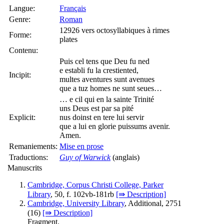
Langue:
Français
Genre:
Roman
12926 vers octosyllabiques à rimes
Forme:
plates
Contenu:
Puis cel tens que Deu fu ned
e establi fu la crestiented,
Incipit:
multes aventures sunt avenues
que a tuz homes ne sunt seues…
… e cil qui en la sainte Trinité
uns Deus est par sa pité
Explicit:
nus doinst en tere lui servir
que a lui en glorie puissums avenir.
Amen.
Remaniements:
Mise en prose
Traductions:
Guy of Warwick
(anglais)
Manuscrits
Cambridge, Corpus Christi College, Parker
Library
, 50, f. 102vb-181rb
[⇛ Description]
Cambridge, University Library
, Additional, 2751
(16)
[⇛ Description]
Fragment.