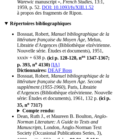
Warewic
manuscript »,
French Studies
, 13:1,
1959, p. 52.
DOI: 10.1093/fs/XIII.1.52
à propos des fragments de Ripon.
Répertoires bibliographiques
Bossuat, Robert,
Manuel bibliographique de la
littérature française du Moyen Âge
, Melun,
Librairie d'Argences (Bibliothèque elzévirienne.
Nouvelle série. Études et documents), 1951,
os
xxxiv + 638 p.
(ici p. 128-128, n
1347-1367;
o
p. 393, n
4130)
[IA]
Dictionnaires:
DEAF Boss
Bossuat, Robert,
Manuel bibliographique de la
littérature française du Moyen Âge. Second
supplément (1955-1960)
, Paris, Librairie
d'Argences (Bibliothèque elzévirienne. Nouvelle
série: Études et documents), 1961, 132 p.
(ici p.
o
35, n
7317)
Compte rendu:
Dean, Ruth J., et Maureen B. Boulton,
Anglo-
Norman Literature: A Guide to Texts and
Manuscripts
, London, Anglo-Norman Text
Society (Occasional Publications Series, 3),
o