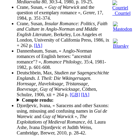
Mediaevalia 80
, 30:3-4, 1980, p. 19-25.
Crane, Susan, «
Guy of Warwick
and the
question of exemplary romance »,
Genre
, 17,
Courriel
1984, p. 351-374.
Crane, Susan,
Insular Romance: Politics, Faith
and Culture in Anglo-Norman and Middle
English Literature
, Berkeley, Los Angeles et
London, University of California Press, 1986, ix
+ 262 p.
[IA]
Dannenbaum, Susan, « Anglo-Norman
romances of English heroes: "ancestral
romance"? »,
Romance Philology
, 35:4, 1981-
1982, p. 601-608.
Deutschbein, Max,
Studien zur Sagengeschichte
Englands. I. Theil: Die Wikingersagen.
Hornsage, Haveloksage, Tristansage,
Boevesage, Guy of Warwicksage
, Cöthen,
Schulze, 1906, xii + 264 p.
[GB]
[IA]
Compte rendu:
Djordjevic, Ivana, « Saracens and other Saxons:
using, misusing and confusing names in
Gui de
Warewic
and
Guy of Warwick
»,
The
Exploitations of Medieval Romance
, éd. Laura
Ashe, Ivana Djordjevic et Judith Weiss,
Cambridge, Brewer, 2010, p. 28-42.