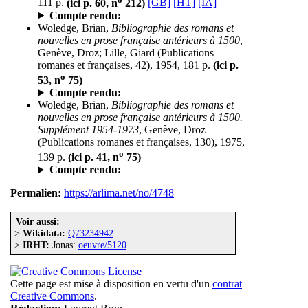
111 p.
(ici p. 60, n
212)
[GB]
[HT]
[IA]
Compte rendu:
Woledge, Brian,
Bibliographie des romans et
nouvelles en prose française antérieurs à 1500
,
Genève, Droz; Lille, Giard (Publications
romanes et françaises, 42), 1954, 181 p.
(ici p.
o
53, n
75)
Compte rendu:
Woledge, Brian,
Bibliographie des romans et
nouvelles en prose française antérieurs à 1500.
Supplément 1954-1973
, Genève, Droz
(Publications romanes et françaises, 130), 1975,
o
139 p.
(ici p. 41, n
75)
Compte rendu:
Permalien:
https://arlima.net/no/4748
Voir aussi:
>
Wikidata:
Q73234942
>
IRHT:
Jonas:
oeuvre/5120
Cette page est mise à disposition en vertu d'un
contrat
Creative Commons
.