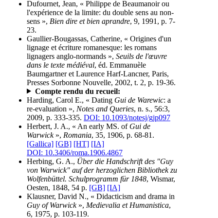
Dufournet, Jean, « Philippe de Beaumanoir ou
l'expérience de la limite: du double sens au non-
sens »,
Bien dire et bien aprandre
, 9, 1991, p. 7-
23.
Gaullier-Bougassas, Catherine, « Origines d'un
lignage et écriture romanesque: les romans
lignagers anglo-normands »,
Seuils de l'œuvre
dans le texte médiéval
, éd. Emmanuèle
Baumgartner et Laurence Harf-Lancner, Paris,
Presses Sorbonne Nouvelle, 2002, t. 2, p. 19-36.
Compte rendu du recueil:
Harding, Carol E., « Dating
Gui de Warewic
: a
re-evaluation »,
Notes and Queries
, n. s., 56:3,
2009, p. 333-335.
DOI: 10.1093/notesj/gjp097
Herbert, J. A., « An early MS. of
Gui de
Warwick
»,
Romania
, 35, 1906, p. 68-81.
[Gallica]
[GB]
[HT]
[IA]
DOI: 10.3406/roma.1906.4867
Herbing, G. A.,
Über die Handschrift des "Guy
von Warwick" auf der herzoglichen Bibliothek zu
Wolfenbüttel. Schulprogramm für 1848
, Wismar,
Oesten, 1848, 54 p.
[GB]
[IA]
Klausner, David N., « Didacticism and drama in
Guy of Warwick
»,
Medievalia et Humanistica
,
6, 1975, p. 103-119.