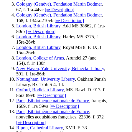
Cologny (Genève), Fondation Martin Bodmer
,
67, f. 1ra-44vc
[⇛ Description]
Cologny (Genève), Fondation Martin Bodmer
,
168, f. 134ra-210vb
[⇛ Description]
London, British Library
, Add MS 38662, f. 1ra-
80rb
[⇛ Description]
London, British Library
, Harley MS 3775, f.
15ra-26vb
London, British Library
, Royal MS 8. F. IX, f.
15ra-26vb
London, College of Arms
, Arundel 27 (anc.
154), f. 1r-130r
New Haven, Yale University, Beinecke Library
,
591, f. 1ra-86rb
Nottingham, University Library
, Oakham Parish
Library, Bx 1756 S 4, 1 f.
Oxford, Bodleian Library
, MS. Rawl. D. 913, f.
86ra-89vb
[⇛ Description]
Paris, Bibliothèque nationale de France
, français,
1669, f. 1ra-59va
[⇛ Description]
Paris, Bibliothèque nationale de France
,
nouvelles acquisitions françaises, 22336, f. 372
[⇛ Description]
Ripon, Cathedral Library
, XVII. F. 33