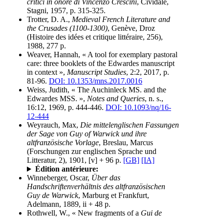
critici in onore di Vincenzo Crescini
, Cividale,
Stagni, 1957, p. 315-325.
Trotter, D. A.,
Medieval French Literature and
the Crusades (1100-1300)
, Genève, Droz
(Histoire des idées et critique littéraire, 256),
1988, 277 p.
Weaver, Hannah, « A tool for exemplary pastoral
care: three booklets of the Edwardes manuscript
in context »,
Manuscript Studies
, 2:2, 2017, p.
81-96.
DOI: 10.1353/mns.2017.0016
Weiss, Judith, « The Auchinleck MS. and the
Edwardes MSS. »,
Notes and Queries
, n. s.,
16:12, 1969, p. 444-446.
DOI: 10.1093/nq/16-
12-444
Weyrauch, Max,
Die mittelenglischen Fassungen
der Sage von Guy of Warwick und ihre
altfranzösische Vorlage
, Breslau, Marcus
(Forschungen zur englischen Sprache und
Litteratur, 2), 1901, [v] + 96 p.
[GB]
[IA]
Édition antérieure:
Winneberger, Oscar,
Über das
Handschriftenverhältnis des altfranzösischen
Guy de Warwick
, Marburg et Frankfurt,
Adelmann, 1889, ii + 48 p.
Rothwell, W., « New fragments of a
Gui de