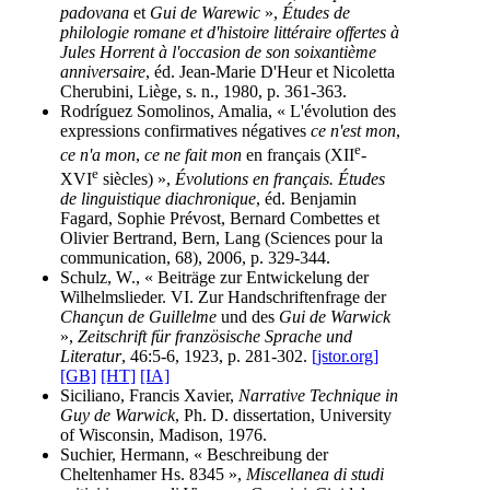
padovana
et
Gui de Warewic
»,
Études de
philologie romane et d'histoire littéraire offertes à
Jules Horrent à l'occasion de son soixantième
anniversaire
, éd. Jean-Marie D'Heur et Nicoletta
Cherubini, Liège, s. n., 1980, p. 361-363.
Rodríguez Somolinos, Amalia, « L'évolution des
expressions confirmatives négatives
ce n'est mon
,
e
ce n'a mon
,
ce ne fait mon
en français (XII
-
e
XVI
siècles) »,
Évolutions en français. Études
de linguistique diachronique
, éd. Benjamin
Fagard, Sophie Prévost, Bernard Combettes et
Olivier Bertrand, Bern, Lang (Sciences pour la
communication, 68), 2006, p. 329-344.
Schulz, W., « Beiträge zur Entwickelung der
Wilhelmslieder. VI. Zur Handschriftenfrage der
Chançun de Guillelme
und des
Gui de Warwick
»,
Zeitschrift für französische Sprache und
Literatur
, 46:5-6, 1923, p. 281-302.
[jstor.org]
[GB]
[HT]
[IA]
Siciliano, Francis Xavier,
Narrative Technique in
Guy de Warwick
, Ph. D. dissertation, University
of Wisconsin, Madison, 1976.
Suchier, Hermann, « Beschreibung der
Cheltenhamer Hs. 8345 »,
Miscellanea di studi