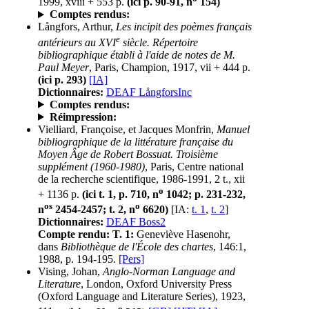
1999, xviii + 553 p.
(ici p. 90-91, n
154)
Comptes rendus:
Långfors, Arthur,
Les incipit des poèmes français
e
antérieurs au XVI
siècle. Répertoire
bibliographique établi à l'aide de notes de M.
Paul Meyer
, Paris, Champion, 1917, vii + 444 p.
(ici p. 293)
[IA]
Dictionnaires:
DEAF LångforsInc
Comptes rendus:
Réimpression:
Vielliard, Françoise, et Jacques Monfrin,
Manuel
bibliographique de la littérature française du
Moyen Âge de Robert Bossuat. Troisième
supplément (1960-1980)
, Paris, Centre national
de la recherche scientifique, 1986-1991, 2 t., xii
o
+ 1136 p.
(ici t. 1, p. 710, n
1042; p. 231-232,
os
o
n
2454-2457; t. 2, n
6620)
[IA:
t. 1
,
t. 2
]
Dictionnaires:
DEAF Boss2
Compte rendu:
T. 1:
Geneviève Hasenohr,
dans
Bibliothèque de l'École des chartes
, 146:1,
1988, p. 194-195.
[Pers]
Vising, Johan,
Anglo-Norman Language and
Literature
, London, Oxford University Press
(Oxford Language and Literature Series), 1923,
o