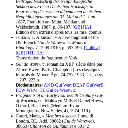
Beiträge. Festschrift der Neuphilologische
Sektion des Freien Deutschen Hochstifts zur
Begrüssung des zweiten allgemeinen deutschen
Neuphilologentages am 31. Mai und 1. Juni
1887
, Frankfurt am Main, Mahlau und
Waldschmidt, 1887, p. 86-107.
[GB]
[IA]
Édition d'un extrait d'après tous les mss. connus.
Jenkins, T. Atkinson, « A new fragment of the
Old French
Gui de Warewic
»,
Modern
Philology
, 7, 1909-1910, p. 593-596.
[Gallica]
[GB]
[HT]
[IA]
Transcription du fragment de York.
e
Gui de Warewic
, roman du XIII
siècle édité par
Alfred Ewert, Paris, Champion (Les classiques
français du Moyen Âge, 74-75), 1933, 2 t., xxxvi
+ 207, 223 p.
Dictionnaires:
AND Gui War
;
DEAF GuiWarE
;
FEW Warw
;
TL Gui de Warewic
Fragments of an Early Fourteenth-Century Guy
of Warwick
, éd. Maldwyn Mills et Daniel Huws,
Oxford, Blackwell (Medium Ævum
Monographs, New Series, 4), 1974, 110 p.
Careri, Maria, «
Membra disiecta
. I mss. di
Londra, BL, Add. 38662 (
Gui de Warewic
),
38663 (
Chanson de Guillaume
) e 50142