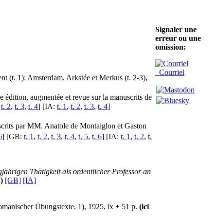
Signaler une
erreur ou une
omission:
Courriel
nt (t. 1); Amsterdam, Arkstée et Merkus (t. 2-3),
e édition, augmentée et revue sur la manuscrits de
,
t. 2
,
t. 3
,
t. 4
] [IA:
t. 1
,
t. 2
,
t. 3
,
t. 4
]
nuscrits par MM. Anatole de Montaiglon et Gaston
6
] [GB:
t. 1
,
t. 2
,
t. 3
,
t. 4
,
t. 5
,
t. 6
] [IA:
t. 1
,
t. 2
,
t.
ährigen Thätigkeit als ordentlicher Professor an
)
[GB]
[IA]
manischer Übungstexte, 1), 1925, ix + 51 p.
(ici