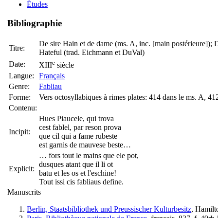
Études
Bibliographie
De sire Hain et de dame (ms. A, inc. [main postérieure]);
Titre:
Hateful (trad. Eichmann et DuVal)
e
Date:
XIII
siècle
Langue:
Français
Genre:
Fabliau
Forme:
Vers octosyllabiques à rimes plates: 414 dans le ms. A, 4
Contenu:
Hues Piaucele, qui trova
cest fablel, par reson prova
Incipit:
que cil qui a fame rubeste
est garnis de mauvese beste…
… fors tout le mains que ele pot,
dusques atant que il li ot
Explicit:
batu et les os et l'eschine!
Tout issi cis fabliaus define.
Manuscrits
Berlin, Staatsbibliothek und Preussischer Kulturbesitz
, Hamilt