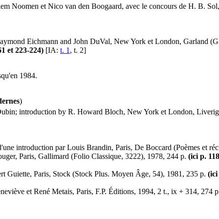
llem Noomen et Nico van den Boogaard, avec le concours de H. B. Sol
y Raymond Eichmann and John DuVal, New York et London, Garland (Garl
-61 et 223-224)
[IA:
t. 1
, t. 2]
squ'en 1984.
dernes
)
 Dubin; introduction by R. Howard Bloch, New York et London, Liverig
 d'une introduction par Louis Brandin, Paris, De Boccard (Poèmes et récit
ouger, Paris, Gallimard (Folio Classique, 3222), 1978, 244 p.
(ici p. 11
ert Guiette, Paris, Stock (Stock Plus. Moyen Âge, 54), 1981, 235 p.
(ic
Geneviève et René Metais, Paris, F.P. Éditions, 1994, 2 t., ix + 314, 274 