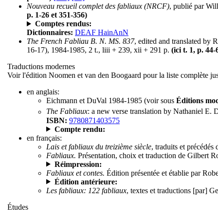
Nouveau recueil complet des fabliaux (NRCF)
, publié par Wi
p. 1-26 et 351-356)
Comptes rendus:
Dictionnaires:
DEAF HainAnN
The French Fabliau B. N. MS. 837
, edited and translated b
16-17), 1984-1985, 2 t., liii + 239, xii + 291 p.
(ici t. 1, p. 44
Traductions modernes
Voir l'édition Noomen et van den Boogaard pour la liste complète ju
en anglais:
Eichmann et DuVal 1984-1985 (voir sous
Éditions mo
The Fabliaux
: a new verse translation by Nathaniel E.
ISBN:
9780871403575
Compte rendu:
en français:
Lais et fabliaux du treizième siècle
, traduits et précédés
Fabliaux.
Présentation, choix et traduction de Gilbert R
Réimpression:
Fabliaux et contes.
Édition présentée et établie par Rob
Édition antérieure:
Les fabliaux: 122 fabliaux
, textes et traductions [par] 
Études