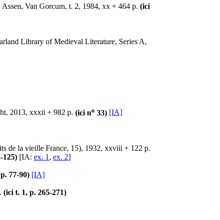
, Assen, Van Gorcum, t. 2, 1984, xx + 464 p.
(ici
and Library of Medieval Literature, Series A,
o
ht, 2013, xxxii + 982 p.
(ici n
33)
[IA]
s de la vieille France, 15), 1932, xxviii + 122 p.
8-125)
[IA:
ex. 1
,
ex. 2
]
i p. 77-90)
[IA]
p.
(ici t. 1, p. 265-271)