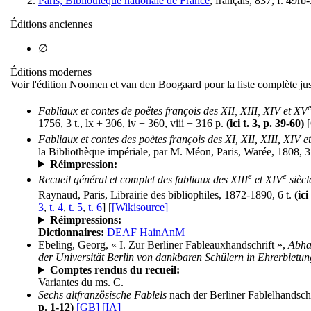
Paris, Bibliothèque nationale de France
, français, 837, f. 49rb
Éditions anciennes
∅
Éditions modernes
Voir l'édition Noomen et van den Boogaard pour la liste complète ju
Fabliaux et contes de poëtes françois des XII, XIII, XIV et XV
1756, 3 t., lx + 306, iv + 360, viii + 316 p.
(ici t. 3, p. 39-60)
[
Fabliaux et contes des poètes françois des XI, XII, XIII, XIV e
la Bibliothèque impériale, par M. Méon, Paris, Warée, 1808, 3 
Réimpression:
e
e
Recueil général et complet des fabliaux des XIII
et XIV
siècl
Raynaud, Paris, Librairie des bibliophiles, 1872-1890, 6 t.
(ici
3
,
t. 4
,
t. 5
,
t. 6
] [
[Wikisource]
Réimpressions:
Dictionnaires:
DEAF HainAnM
Ebeling, Georg, « I. Zur Berliner Fableauxhandschrift »,
Abhan
der Universität Berlin von dankbaren Schülern in Ehrerbietu
Comptes rendus du recueil:
Variantes du ms. C.
Sechs altfranzösische Fablels
nach der Berliner Fablelhandsch
p. 1-12)
[GB]
[IA]