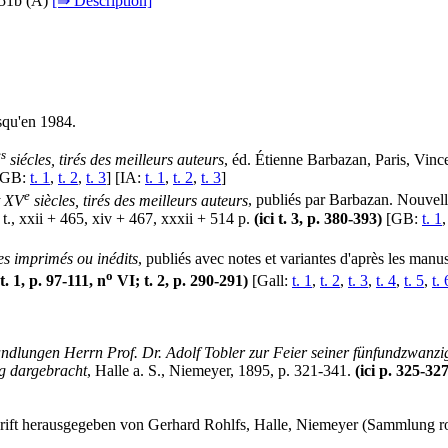
-51b (
A
)
[⇛ Description]
squ'en 1984.
es
siécles, tirés des meilleurs auteurs
, éd. Étienne Barbazan, Paris, Vince
GB:
t. 1
,
t. 2
,
t. 3
] [IA:
t. 1
,
t. 2
,
t. 3
]
e
t XV
siècles, tirés des meilleurs auteurs
, publiés par Barbazan. Nouvell
t., xxii + 465, xiv + 467, xxxii + 514 p.
(ici t. 3, p. 380-393)
[GB:
t. 1
es imprimés ou inédits
, publiés avec notes et variantes d'après les ma
o
 t. 1, p. 97-111, n
VI; t. 2, p. 290-291)
[Gall:
t. 1
,
t. 2
,
t. 3
,
t. 4
,
t. 5
,
t. 
dlungen Herrn Prof. Dr. Adolf Tobler zur Feier seiner fünfundzwanzigj
ng dargebracht
, Halle a. S., Niemeyer, 1895, p. 321-341.
(ici p. 325-327
rift herausgegeben von Gerhard Rohlfs, Halle, Niemeyer (Sammlung ro