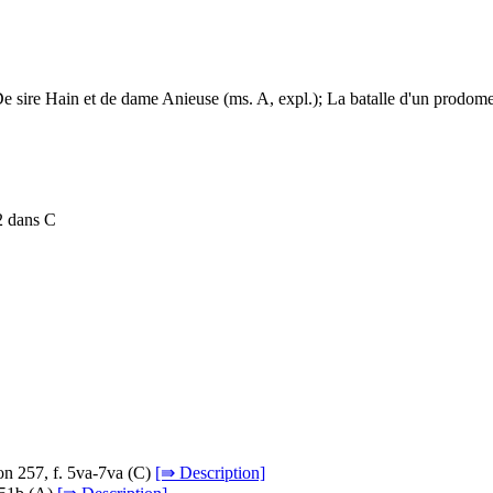
 De sire Hain et de dame Anieuse (ms. A, expl.); La batalle d'un prodom
12 dans C
on 257, f. 5va-7va (
C
)
[⇛ Description]