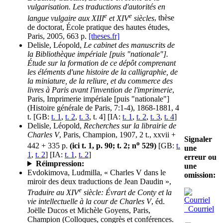
vulgarisation. Les traductions d'autorités en
e
e
langue vulgaire aux XIII
et XIV
siècles
, thèse
de doctorat, École pratique des hautes études,
Paris, 2005, 663 p.
[theses.fr]
Delisle, Léopold,
Le cabinet des manuscrits de
la Bibliothèque impériale [puis "nationale"].
Étude sur la formation de ce dépôt comprenant
les éléments d'une histoire de la calligraphie, de
la miniature, de la reliure, et du commerce des
livres à Paris avant l'invention de l'imprimerie
,
Paris, Imprimerie impériale [puis "nationale"]
(Histoire générale de Paris, 7:1-4), 1868-1881, 4
t. [GB:
t. 1
,
t. 2
,
t. 3
, t. 4] [IA:
t. 1
,
t. 2
,
t. 3
,
t. 4
]
Delisle, Léopold,
Recherches sur la librairie de
Charles V
, Paris, Champion, 1907, 2 t., xxvii +
Signaler
o
442 + 335 p.
(ici t. 1, p. 90; t. 2; n
529)
[GB:
t.
une
1
,
t. 2
] [IA:
t. 1
,
t. 2
]
erreur ou
Réimpression:
une
Evdokimova, Ludmilla, « Charles V dans le
omission:
miroir des deux traductions de Jean Daudin »,
e
Traduire au XIV
siècle: Évrart de Conty et la
vie intellectuelle à la cour de Charles V
, éd.
Courriel
Joëlle Ducos et Michèle Goyens, Paris,
Champion (Colloques, congrès et conférences.