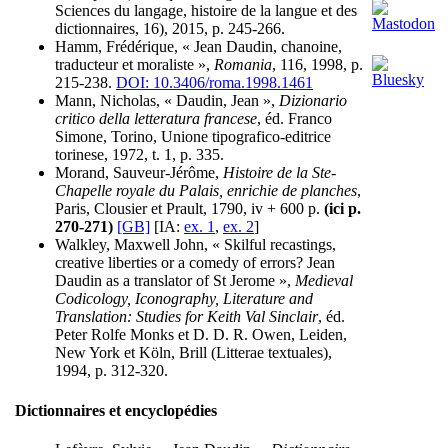
Sciences du langage, histoire de la langue et des
dictionnaires, 16), 2015, p. 245-266.
Hamm, Frédérique, « Jean Daudin, chanoine,
traducteur et moraliste »,
Romania
, 116, 1998, p.
215-238.
DOI: 10.3406/roma.1998.1461
Mann, Nicholas, « Daudin, Jean »,
Dizionario
critico della letteratura francese
, éd. Franco
Simone, Torino, Unione tipografico-editrice
torinese, 1972, t. 1, p. 335.
Morand, Sauveur-Jérôme,
Histoire de la Ste-
Chapelle royale du Palais, enrichie de planches
,
Paris, Clousier et Prault, 1790, iv + 600 p.
(ici p.
270-271)
[GB]
[IA:
ex. 1
,
ex. 2
]
Walkley, Maxwell John, « Skilful recastings,
creative liberties or a comedy of errors? Jean
Daudin as a translator of St Jerome »,
Medieval
Codicology, Iconography, Literature and
Translation: Studies for Keith Val Sinclair
, éd.
Peter Rolfe Monks et D. D. R. Owen, Leiden,
New York et Köln, Brill (Litterae textuales),
1994, p. 312-320.
Dictionnaires et encyclopédies