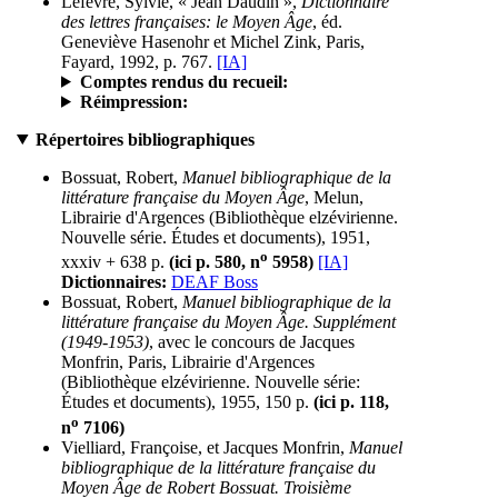
Lefèvre, Sylvie, « Jean Daudin »,
Dictionnaire
des lettres françaises: le Moyen Âge
, éd.
Geneviève Hasenohr et Michel Zink, Paris,
Fayard, 1992, p. 767.
[IA]
Comptes rendus du recueil:
Réimpression:
Répertoires bibliographiques
Bossuat, Robert,
Manuel bibliographique de la
littérature française du Moyen Âge
, Melun,
Librairie d'Argences (Bibliothèque elzévirienne.
Nouvelle série. Études et documents), 1951,
o
xxxiv + 638 p.
(ici p. 580, n
5958)
[IA]
Dictionnaires:
DEAF Boss
Bossuat, Robert,
Manuel bibliographique de la
littérature française du Moyen Âge. Supplément
(1949-1953)
, avec le concours de Jacques
Monfrin, Paris, Librairie d'Argences
(Bibliothèque elzévirienne. Nouvelle série:
Études et documents), 1955, 150 p.
(ici p. 118,
o
n
7106)
Vielliard, Françoise, et Jacques Monfrin,
Manuel
bibliographique de la littérature française du
Moyen Âge de Robert Bossuat. Troisième