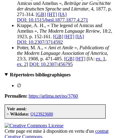
Amicus und Amelius »,
Beiträge zur Geschichte
der deutschen Sprache und Literatur
, 4, 1877, p.
271-314.
[GB]
[HT]
[IA]
DOI: 10.1515/bgsl.1877.1877.4.271
Krappe, A. H., « The legend of Amicus and
Amelius »,
The Modern Language Review
, 18:2,
1923, p. 152-161.
[GB]
[HT]
[IA]
DOI: 10.2307/3714592
Potter, M. A., «
Ami et Amile
»,
Publications of
the Modern Language Association of America
,
23:3, 1908, p. 471-485.
[GB]
[HT]
[IA:
ex. 1
,
ex. 2
]
DOI: 10.2307/456795
Répertoires bibliographiques
∅
Permalien:
https://arlima.net/no/3760
Voir aussi:
>
Wikidata:
Q123923680
Cette page est mise à disposition en vertu d'un
contrat
Creative Commons
.