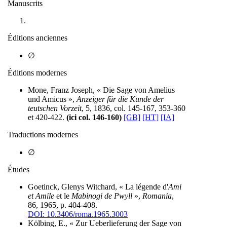
Manuscrits
Éditions anciennes
∅
Éditions modernes
Mone, Franz Joseph, « Die Sage von Amelius
und Amicus »,
Anzeiger für die Kunde der
teutschen Vorzeit
, 5, 1836, col. 145-167, 353-360
et 420-422.
(ici col. 146-160)
[GB]
[HT]
[IA]
Traductions modernes
∅
Études
Goetinck, Glenys Witchard, « La légende d'
Ami
et Amile
et le
Mabinogi de Pwyll
»,
Romania
,
86, 1965, p. 404-408.
DOI: 10.3406/roma.1965.3003
Kölbing, E., « Zur Ueberlieferung der Sage von