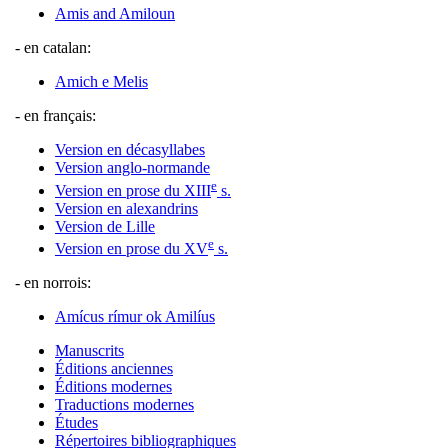
Amis and Amiloun
- en catalan:
Amich e Melis
- en français:
Version en décasyllabes
Version anglo-normande
e
Version en prose du XIII
s.
Version en alexandrins
Version de Lille
e
Version en prose du XV
s.
- en norrois:
Amícus rímur ok Amilíus
Manuscrits
Éditions anciennes
Éditions modernes
Traductions modernes
Études
Répertoires bibliographiques