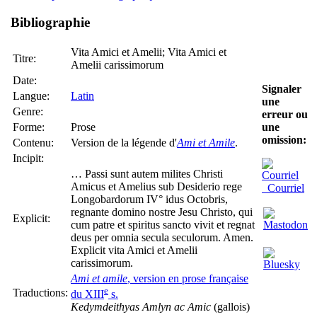
Bibliographie
Vita Amici et Amelii; Vita Amici et
Titre:
Amelii carissimorum
Date:
Signaler
Langue:
Latin
une
Genre:
erreur ou
Forme:
Prose
une
omission:
Contenu:
Version de la légende d'
Ami et Amile
.
Incipit:
… Passi sunt autem milites Christi
Amicus et Amelius sub Desiderio rege
Courriel
Longobardorum IV° idus Octobris,
regnante domino nostre Jesu Christo, qui
Explicit:
cum patre et spiritus sancto vivit et regnat
deus per omnia secula seculorum. Amen.
Explicit vita Amici et Amelii
carissimorum.
Ami et amile
, version en prose française
e
Traductions:
du XIII
s.
Kedymdeithyas Amlyn ac Amic
(gallois)