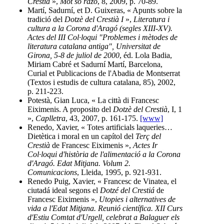
Crestià
»,
Mot so razo
, 8, 2009, p. 70-89.
Martí, Sadurní, et D. Guixeras, « Apunts sobre la
tradició del
Dotzè del Crestià I
»,
Literatura i
cultura a la Corona d'Aragó (segles XIII-XV).
Actes del III Col·loqui "Problemes i mètodes de
literatura catalana antiga", Universitat de
Girona, 5-8 de juliol de 2000
, éd. Lola Badia,
Miriam Cabré et Sadurní Martí, Barcelona,
Curial et Publicacions de l'Abadia de Montserrat
(Textos i estudis de cultura catalana, 85), 2002,
p. 211-223.
Potestà, Gian Luca, « La città di Francesc
Eiximenis. A proposito del
Dotzè del Crestià
, I, 1
»,
Caplletra
, 43, 2007, p. 161-175.
[www]
Renedo, Xavier, « Totes artificials laqueries…
Dietètica i moral en un capítol del
Terç del
Crestià
de Francesc Eiximenis »,
Actes Ir
Col·loqui d'història de l'alimentació a la Corona
d'Aragó. Edat Mitjana. Volum 2.
Comunicacions
, Lleida, 1995, p. 921-931.
Renedo Puig, Xavier, « Francesc de Vinatea, el
ciutadá ideal segons el
Dotzé del Crestiá
de
Francesc Eiximenis »,
Utopies i alternatives de
vida a l'Edat Mitjana. Reunió científica. XII Curs
d'Estiu Comtat d'Urgell, celebrat a Balaguer els