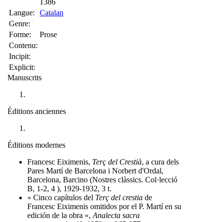
1386
Langue:
Catalan
Genre:
Forme:
Prose
Contenu:
Incipit:
Explicit:
Manuscrits
Éditions anciennes
Éditions modernes
Francesc Eiximenis,
Terç del Crestià
, a cura dels
Pares Martí de Barcelona i Norbert d'Ordal,
Barcelona, Barcino (Nostres clàssics. Col·lecció
B, 1-2, 4 ), 1929-1932, 3 t.
« Cinco capítulos del
Terç del crestia
de
Francesc Eiximenis omitidos por el P. Martí en su
edición de la obra »,
Analecta sacra