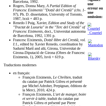
Barcelona, 1992.
une
Rogers, Donna Mary,
A Partial Edition of
erreur ou
Francesc Eiximenis' "Dotzè del Crestià" (chs. 1-
une
97)
, Ph. D. dissertation, University of Toronto,
omission:
1987, lxxii + 483 p.
Renedo I Puig, Xavier,
Edition and Study of the
"Tractat de Luxuria" in the "Terc del Crestià" of
Francesc Eiximenis
, doct., Universitat autonoma
Courriel
de Barcelona, 1992, 1391 p.
Francesc Eiximenis,
Dotzè llibre del Crestià, vol.
I:1.
, edited by Xavier Renedo, coordination by
Sadurní Martí and alii, Girona, Universitat de
Girona-Diputació de Girona (Obres de Francesc
Eiximenis, 1), 2005, lxvii + 619 p.
Traductions modernes
en français:
François Eiximenis,
Le Chrétien
, traduit
du catalan par Patrick Gifreu et présenté
par Michel Adroher, Perpignan, éditions de
la Merci, 2010, 424 p.
François Eiximenis,
L'art de manger, boire
et servir à table
, traduit du catalan par
Patrick Gifreu et présenté par Pierre