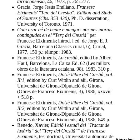
tarraconensia
, 46, 1973, p. 265-277.
Gracia, Jorge Jesús Emiliano,
Fransesc
Eiximenis' "Terc del Crestia": Edition and Study
of Sources (Chs. 353-430)
, Ph. D. dissertation,
University of Toronto, 1971.
Com usar bé de beure e menjar: normes morals
contingudes en el "Terç del Crestià"
per
Francesc Eiximenis; introd. i ed. de Jorge E. J.
Gracia, Barcelona (Classics curial, 6), Curial,
1977, 150 p.; réimpr.: 1983.
Francesc Eiximenis,
Lo crestià
, edited by Albert
Hauf, Barcelona, La Caixa-Ed. 62 (Les millors
obres de la literatura catalana, 98), 1983, 310 p.
Francesc Eiximenis,
Dotzè llibre del Crestià, vol.
II:1
, edition by Curt Wittlin and alii, Girona,
Universitat de Girona-Diputació de Girona
(Obres de Francesc Eiximenis, 3), 1986, xxxviii
+ 518 p.
Francesc Eiximenis,
Dotzè llibre del Crestià, vol.
II:2
, edition by Curt Wittlin and alii, Girona,
Universitat de Girona-Diputació de Girona
(Obres de Francesc Eiximenis, 4), 1986, 649 p.
Renedo, Xavier,
Edició i estudi del "Tractat de
luxúria" del "Terç del Crestià"" de Francesc
Eiximenis
, tesi doctoral, Universitat autònoma de
Signaler