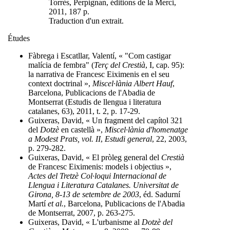
Torrès, Perpignan, éditions de la Merci,
2011, 187 p.
Traduction d'un extrait.
Études
Fàbrega i Escatllar, Valentí, « "Com castigar
malícia de fembra" (
Terç del Crestià
, I, cap. 95):
la narrativa de Francesc Eiximenis en el seu
context doctrinal »,
Miscel·lània Albert Hauf
,
Barcelona, Publicacions de l'Abadia de
Montserrat (Estudis de llengua i literatura
catalanes, 63), 2011, t. 2, p. 17-29.
Guixeras, David, « Un fragment del capítol 321
del
Dotzè
en castellà »,
Miscel·lània d'homenatge
a Modest Prats, vol. II
,
Estudi general
, 22, 2003,
p. 279-282.
Guixeras, David, « El pròleg general del
Crestià
de Francesc Eiximenis: models i objectius »,
Actes del Tretzè Col·loqui Internacional de
Llengua i Literatura Catalanes. Universitat de
Girona, 8-13 de setembre de 2003
, éd. Sadurní
Martí
et al.
, Barcelona, Publicacions de l'Abadia
de Montserrat, 2007, p. 263-275.
Guixeras, David, « L'urbanisme al
Dotzè del