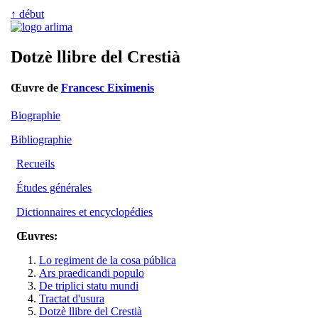
↑ début
Dotzè llibre del Crestià
Œuvre de
Francesc Eiximenis
Biographie
Bibliographie
Recueils
Études générales
Dictionnaires et encyclopédies
Œuvres:
Lo regiment de la cosa pública
Ars praedicandi populo
De triplici statu mundi
Tractat d'usura
Dotzè llibre del Crestià