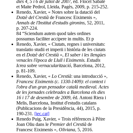
dies 4, 5 i 6 de juliol de 2007
, éd. Flocel Sabaté
et Maite Pedrol, Lleida, Pagès, 2009, p. 215-252.
Renedo, Xavier, « Notes sobre la datació del
Dotzè del Crestià
de Francesc Eiximenis »,
Annals de l'Institut d'estudis gironins
, 52, 2011,
p. 207-224.
84 “Sciendum autem quod tales ordines
possumus faciliter accipere in multis. Et p
Renedo, Xavier, « Ciutats, regnes i universitats:
translatio studii et imperii i història de les ciutats
en el
Dotzè del Crestià
»,
El saber i les llengües
venacles l'època de Llull i Eiximenis. Estudis
Icrea sobre vernacularització
, Barcelona, 2012,
p. 81-109.
Renedo, Xavier, «
Lo Crestià
: una introducció »,
Francesc Eiximenis (c. 1330-1409): el context i
l'obra d'un gran pensador català medieval. Actes
de les jornades celebrades a Barcelona els dies
16 i 17 de desembre de 2009
, éd. Antoni Riera i
Melis, Barcelona, Institut d'estudis catalans
(Publicacions de la Presidència, 44), 2015, p.
190-231.
[iec.cat]
Renedo Puig, Xavier, « Trois références à Pèire
Joan Oliu dans le
Premier del Crestià
de
Francesc Eiximenis »,
Oliviana
, 5, 2016.