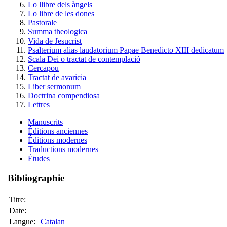
Lo llibre dels àngels
Lo libre de les dones
Pastorale
Summa theologica
Vida de Jesucrist
Psalterium alias laudatorium Papae Benedicto XIII dedicatum
Scala Dei o tractat de contemplació
Cercapou
Tractat de avaricia
Liber sermonum
Doctrina compendiosa
Lettres
Manuscrits
Éditions anciennes
Éditions modernes
Traductions modernes
Études
Bibliographie
Titre:
Date:
Langue:
Catalan