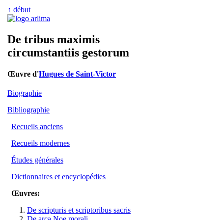
↑ début
De tribus maximis
circumstantiis gestorum
Œuvre d'
Hugues de Saint-Victor
Biographie
Bibliographie
Recueils anciens
Recueils modernes
Études générales
Dictionnaires et encyclopédies
Œuvres:
De scripturis et scriptoribus sacris
De arca Noe morali