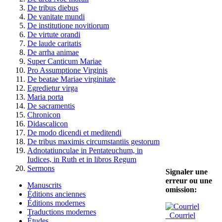
De tribus diebus
De vanitate mundi
De institutione novitiorum
De virtute orandi
De laude caritatis
De arrha animae
Super Canticum Mariae
Pro Assumptione Virginis
De beatae Mariae virginitate
Egredietur virga
Maria porta
De sacramentis
Chronicon
Didascalicon
De modo dicendi et meditendi
De tribus maximis circumstantiis gestorum
Adnotatiunculae in Pentateuchum, in
Iudices, in Ruth et in libros Regum
Sermons
Signaler une
erreur ou une
Manuscrits
omission:
Éditions anciennes
Éditions modernes
Traductions modernes
Courriel
Études