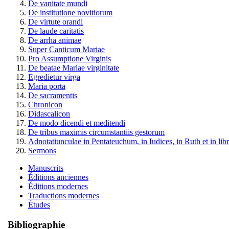
De vanitate mundi
De institutione novitiorum
De virtute orandi
De laude caritatis
De arrha animae
Super Canticum Mariae
Pro Assumptione Virginis
De beatae Mariae virginitate
Egredietur virga
Maria porta
De sacramentis
Chronicon
Didascalicon
De modo dicendi et meditendi
De tribus maximis circumstantiis gestorum
Adnotatiunculae in Pentateuchum, in Iudices, in Ruth et in li
Sermons
Manuscrits
Éditions anciennes
Éditions modernes
Traductions modernes
Études
Bibliographie