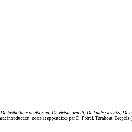
 De institutione novitiorum; De virtute orandi; De laude caritatis; De 
card; introduction, notes et appendices par D. Poirel, Turnhout, Brepols 