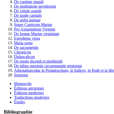
De vanitate mundi
De institutione novitiorum
De virtute orandi
De laude caritatis
De arrha animae
Super Canticum Mariae
Pro Assumptione Virginis
De beatae Mariae virginitate
Egredietur virga
Maria porta
De sacramentis
Chronicon
Didascalicon
De modo dicendi et meditendi
De tribus maximis circumstantiis gestorum
Adnotatiunculae in Pentateuchum, in Iudices, in Ruth et in li
Sermons
Manuscrits
Éditions anciennes
Éditions modernes
Traductions modernes
Études
Bibliographie