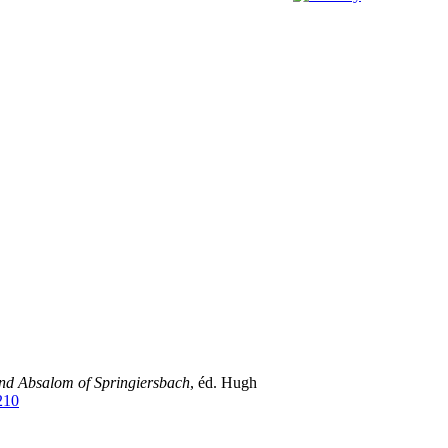
 and Absalom of Springiersbach
, éd. Hugh
210