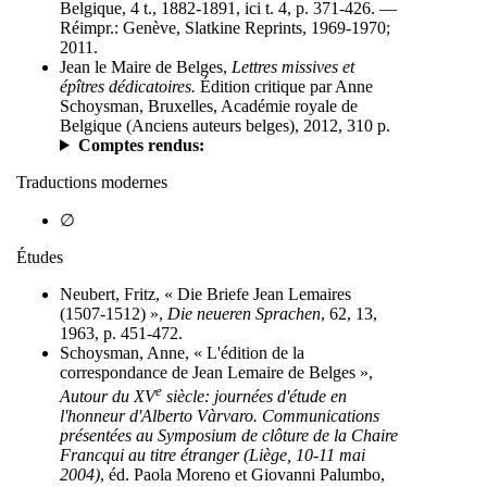
Belgique, 4 t., 1882-1891, ici t. 4, p. 371-426.
—
Réimpr.: Genève, Slatkine Reprints, 1969-1970;
2011.
Jean le Maire de Belges,
Lettres missives et
épîtres dédicatoires.
Édition critique par Anne
Schoysman, Bruxelles, Académie royale de
Belgique (Anciens auteurs belges), 2012, 310 p.
Comptes rendus:
Traductions modernes
∅
Études
Neubert, Fritz, « Die Briefe Jean Lemaires
(1507-1512) »,
Die neueren Sprachen
, 62, 13,
1963, p. 451-472.
Schoysman, Anne, « L'édition de la
correspondance de Jean Lemaire de Belges »,
e
Autour du XV
siècle: journées d'étude en
l'honneur d'Alberto Vàrvaro. Communications
présentées au Symposium de clôture de la Chaire
Francqui au titre étranger (Liège, 10-11 mai
2004)
, éd. Paola Moreno et Giovanni Palumbo,