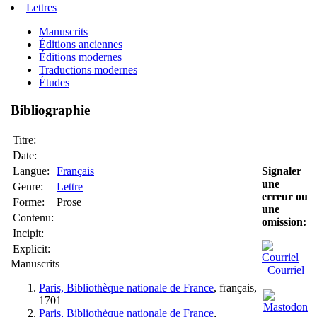
Lettres
Manuscrits
Éditions anciennes
Éditions modernes
Traductions modernes
Études
Bibliographie
Titre:
Date:
Langue:
Français
Signaler
une
Genre:
Lettre
erreur ou
Forme:
Prose
une
Contenu:
omission:
Incipit:
Explicit:
Manuscrits
Courriel
Paris, Bibliothèque nationale de France
, français,
1701
Paris, Bibliothèque nationale de France
,