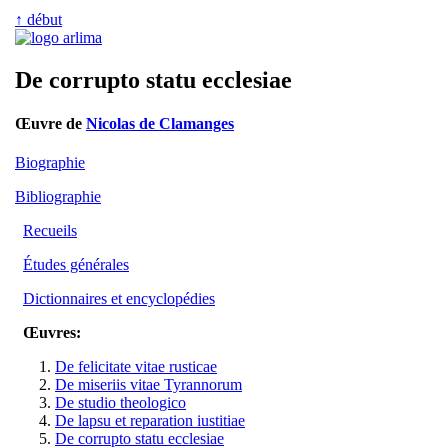
↑ début
De corrupto statu ecclesiae
Œuvre de
Nicolas de Clamanges
Biographie
Bibliographie
Recueils
Études générales
Dictionnaires et encyclopédies
Œuvres:
De felicitate vitae rusticae
De miseriis vitae Tyrannorum
De studio theologico
De lapsu et reparation iustitiae
De corrupto statu ecclesiae