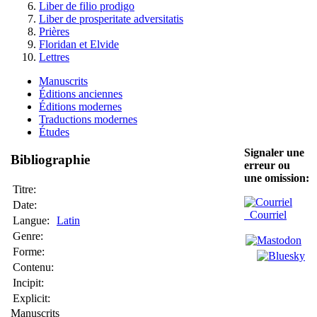
Liber de filio prodigo
Liber de prosperitate adversitatis
Prières
Floridan et Elvide
Lettres
Manuscrits
Éditions anciennes
Éditions modernes
Traductions modernes
Études
Signaler une
Bibliographie
erreur ou
une omission:
Titre:
Date:
Courriel
Langue:
Latin
Genre:
Forme:
Contenu:
Incipit:
Explicit:
Manuscrits