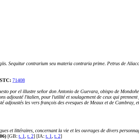
is. Sequitur contrarium seu materia contraria prime. Petrus de Aliac
STC:
71408
to por el illustre señor don Antonio de Guevara, obispo de Mondoñedo
adjousté l'italien, pour l'utilité et soulagement de ceux qui prennent p
sté adjoustés les vers françois des evesques de Meaux et de Cambray, et
ques et littéraires, concernant la vie et les ouvrages de divers personn
306)
[GB:
t. 1
,
t. 2
] [IA:
t. 1
,
t. 2
]