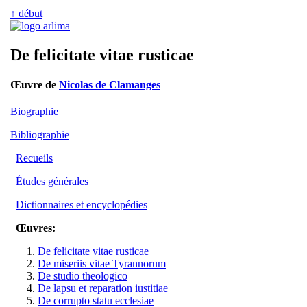
↑ début
De felicitate vitae rusticae
Œuvre de
Nicolas de Clamanges
Biographie
Bibliographie
Recueils
Études générales
Dictionnaires et encyclopédies
Œuvres:
De felicitate vitae rusticae
De miseriis vitae Tyrannorum
De studio theologico
De lapsu et reparation iustitiae
De corrupto statu ecclesiae