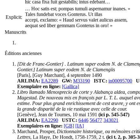
hic casa fixa fuit gestabilis; intus edebant…
… Hoc satis est; pompas tumuli aspernamur inanes. »
Tales fundebat voces Gonterus. Ut illas
Explicit:
accepi, exclamo: « Haud servus valet aulicus assem,
aequat sed liber gemmam Gonterus in oro! »
Manuscrits
Éditions anciennes
[Dit de Franc-Gontier] . Latinum super eodem N. de Clamengi
Gontier.] Latinum super eodem N. de Clamengiis
[Paris], [Guy Marchant], 4 septembre 1490
ARLIMA:
EA2289
GW:
M33190
ISTC:
in00095700
U
Exemplaire en ligne:
[Gallica]
Libro llamado Menosprecio de corte y Alabança aldea, compues
Magestad. De nouveau mis en françois par L. T. L. auquel avons 
estime. Pour plus grand enrichissement de cest œuvre, y ont e
la grande disparité de la vie rustique avec celle de cour.
[Genève], Jean de Tournes, 10 mai 1591
(ici p. 545-547)
ARLIMA:
EA2290
USTC:
6446
56477
343021
Exemplaires en ligne:
[GB]
[IA]
Marchand, Prosper,
Dictionnaire historique, ou mémoires criti
Lettres
, La Haye, De Hondt, 1758-1759, 2 t.
(ici t. 2, p. 305-