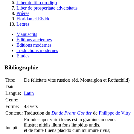
Liber de filio prodigo
Liber de prosperitate adversitatis
Prières
Floridan et Elvide
Lettres
Manuscrits
Éditions anciennes
Éditions modernes
Traductions modernes
Études
Bibliographie
Titre:
De felicitate vitæ rusticæ (éd. Montaiglon et Rothschild)
Date:
Langue:
Latin
Genre:
Forme:
43 vers
Contenu:
Traduction du
Dit de Franc Gontier
de
Philippe de Vitry
.
Fronde super viridi locus est in gramine amoeno:
illustrat nitidis illum fons limpidus undis,
Incipit:
et de fonte fluens placido cum murmure rivus;