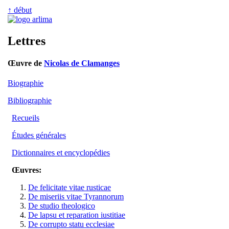
↑ début
Lettres
Œuvre de
Nicolas de Clamanges
Biographie
Bibliographie
Recueils
Études générales
Dictionnaires et encyclopédies
Œuvres:
De felicitate vitae rusticae
De miseriis vitae Tyrannorum
De studio theologico
De lapsu et reparation iustitiae
De corrupto statu ecclesiae