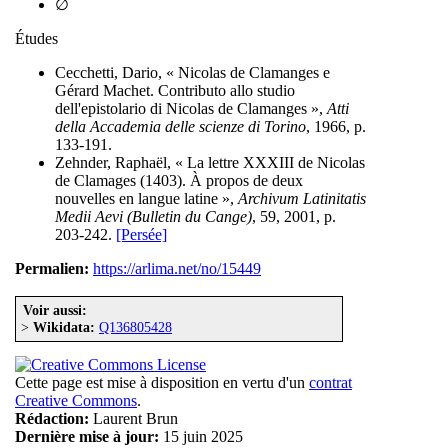
∅
Études
Cecchetti, Dario, « Nicolas de Clamanges e
Gérard Machet. Contributo allo studio
dell'epistolario di Nicolas de Clamanges »,
Atti
della Accademia delle scienze di Torino
, 1966, p.
133-191.
Zehnder, Raphaël, « La lettre XXXIII de Nicolas
de Clamages (1403). À propos de deux
nouvelles en langue latine »,
Archivum Latinitatis
Medii Aevi (Bulletin du Cange)
, 59, 2001, p.
203-242.
[Persée]
Permalien:
https://arlima.net/no/15449
Voir aussi:
>
Wikidata:
Q136805428
Cette page est mise à disposition en vertu d'un
contrat
Creative Commons
.
Rédaction:
Laurent Brun
Dernière mise à jour:
15 juin 2025