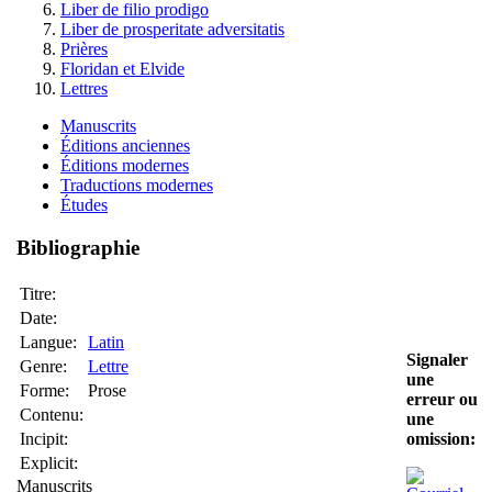
Liber de filio prodigo
Liber de prosperitate adversitatis
Prières
Floridan et Elvide
Lettres
Manuscrits
Éditions anciennes
Éditions modernes
Traductions modernes
Études
Bibliographie
Titre:
Date:
Langue:
Latin
Signaler
Genre:
Lettre
une
Forme:
Prose
erreur ou
Contenu:
une
Incipit:
omission:
Explicit:
Manuscrits