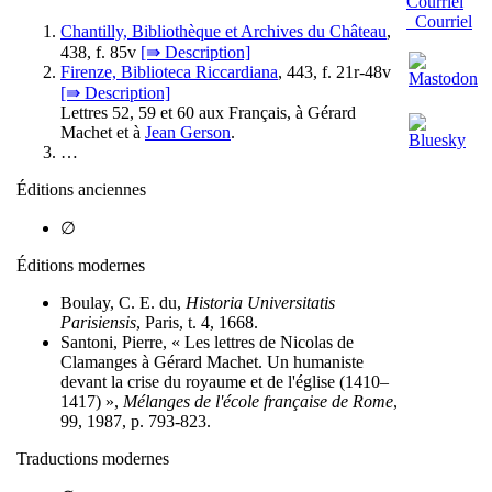
Courriel
Chantilly, Bibliothèque et Archives du Château
,
438, f. 85v
[⇛ Description]
Firenze, Biblioteca Riccardiana
, 443, f. 21r-48v
[⇛ Description]
Lettres 52, 59 et 60 aux Français, à Gérard
Machet et à
Jean Gerson
.
…
Éditions anciennes
∅
Éditions modernes
Boulay, C. E. du,
Historia Universitatis
Parisiensis
, Paris, t. 4, 1668.
Santoni, Pierre, « Les lettres de Nicolas de
Clamanges à Gérard Machet. Un humaniste
devant la crise du royaume et de l'église (1410–
1417) »,
Mélanges de l'école française de Rome
,
99, 1987, p. 793-823.
Traductions modernes