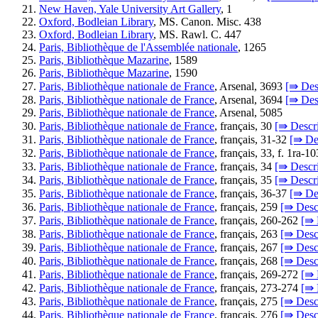
New Haven, Yale University Art Gallery
, 1
Oxford, Bodleian Library
, MS. Canon. Misc. 438
Oxford, Bodleian Library
, MS. Rawl. C. 447
Paris, Bibliothèque de l'Assemblée nationale
, 1265
Paris, Bibliothèque Mazarine
, 1589
Paris, Bibliothèque Mazarine
, 1590
Paris, Bibliothèque nationale de France
, Arsenal, 3693
[⇛ Des
Paris, Bibliothèque nationale de France
, Arsenal, 3694
[⇛ Des
Paris, Bibliothèque nationale de France
, Arsenal, 5085
Paris, Bibliothèque nationale de France
, français, 30
[⇛ Descri
Paris, Bibliothèque nationale de France
, français, 31-32
[⇛ Des
Paris, Bibliothèque nationale de France
, français, 33, f. 1ra-1
Paris, Bibliothèque nationale de France
, français, 34
[⇛ Descri
Paris, Bibliothèque nationale de France
, français, 35
[⇛ Descri
Paris, Bibliothèque nationale de France
, français, 36-37
[⇛ Des
Paris, Bibliothèque nationale de France
, français, 259
[⇛ Desc
Paris, Bibliothèque nationale de France
, français, 260-262
[⇛ 
Paris, Bibliothèque nationale de France
, français, 263
[⇛ Desc
Paris, Bibliothèque nationale de France
, français, 267
[⇛ Desc
Paris, Bibliothèque nationale de France
, français, 268
[⇛ Desc
Paris, Bibliothèque nationale de France
, français, 269-272
[⇛ 
Paris, Bibliothèque nationale de France
, français, 273-274
[⇛ 
Paris, Bibliothèque nationale de France
, français, 275
[⇛ Desc
Paris, Bibliothèque nationale de France
, français, 276
[⇛ Desc