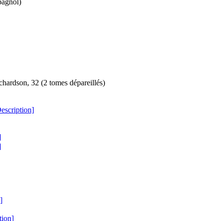
pagnol)
ichardson, 32 (2 tomes dépareillés)
escription]
]
]
]
tion]