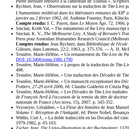
Pierre Bersuire retrouvé à la cathédrale de Tournai »,
Scriptor
Rychner, Jean, « Observations sur la traduction de Tite-Live p
e
L'humanisme médiéval dans les littératures romanes du XII
a
janvier au 2 février 1962
, éd. Anthime Fourrier, Paris, Klinck
Compte rendu:
J. C. Payen, dans
Le Moyen Âge
, 72, 1966, 
Sinclair, Keith Val, « The miniaturists of the Livy manuscript 
Sinclair, K. V.,
The Melbourne Livy. A Study of Bersuire's Tran
Press pour Australian Humanities Research Council (Melbourn
Comptes rendus:
Jean Rychner, dans
Bibliothèque de l'école
Gilissen, dans
Latomus
, 22:2, 1963, p. 375-376. — A. H. M
Tesnière, Marie-Hélène, « Un remaniement du
Tite-Live
de Pie
DOI: 10.3406/roma.1986.1790
Tesnière, Marie-Hélène, « à propos de la traduction de Tite-L
498.
Tesnière, Marie-Hélène, « Une traduction des
Décades
de Tite
Tesnière, Marie-Hélène, « Un manuscrit exceptionnel des
Déc
Poitiers, 27-29 avril 2006
, éd. Claudio Galderisi et Cinzia Pi
Tesnière, Marie-Hélène, « Les
Décades
de Tite-Live traduites 
de François Avril à l'occasion de la remise du titre de docteur
nationale de France (Ars nova, 15), 2007, p. 345-352.
Veysseyre, Géraldine, « La
Fleur des histoires
de Jean Mansel, 
Volume 1: Réception de l'Antiquité
, éd. Pierre Nobel, Besanço
Wittlin, Curt J., « La doble traducción en las Decadas del canc
1979-1982, p. 65-103.
Zacher, Inge,
Die Livius-Illustration in der Buchmalerei: 137