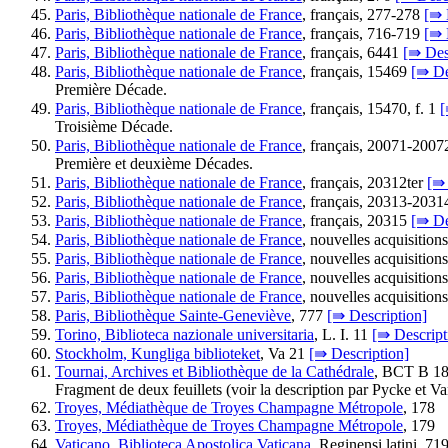
Paris, Bibliothèque nationale de France
, français, 277-278
[⇛ 
Paris, Bibliothèque nationale de France
, français, 716-719
[⇛ 
Paris, Bibliothèque nationale de France
, français, 6441
[⇛ Des
Paris, Bibliothèque nationale de France
, français, 15469
[⇛ De
Première Décade.
Paris, Bibliothèque nationale de France
, français, 15470, f. 1
[
Troisième Décade.
Paris, Bibliothèque nationale de France
, français, 20071-200
Première et deuxième Décades.
Paris, Bibliothèque nationale de France
, français, 20312ter
[⇛ 
Paris, Bibliothèque nationale de France
, français, 20313-203
Paris, Bibliothèque nationale de France
, français, 20315
[⇛ De
Paris, Bibliothèque nationale de France
, nouvelles acquisition
Paris, Bibliothèque nationale de France
, nouvelles acquisition
Paris, Bibliothèque nationale de France
, nouvelles acquisition
Paris, Bibliothèque nationale de France
, nouvelles acquisition
Paris, Bibliothèque Sainte-Geneviève
, 777
[⇛ Description]
Torino, Biblioteca nazionale universitaria
, L. I. 11
[⇛ Descript
Stockholm, Kungliga biblioteket
, Va 21
[⇛ Description]
Tournai, Archives et Bibliothèque de la Cathédrale
, BCT B 1
Fragment de deux feuillets (voir la description par Pycke et 
Troyes, Médiathèque de Troyes Champagne Métropole
, 178
Troyes, Médiathèque de Troyes Champagne Métropole
, 179
Vaticano, Biblioteca Apostolica Vaticana
, Reginensi latini, 7