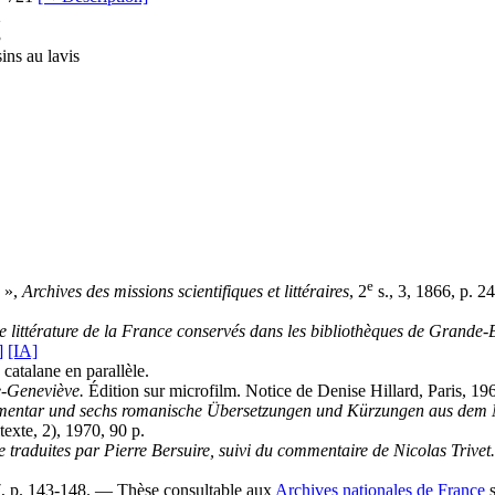
2
3
ins au lavis
e
e »,
Archives des missions scientifiques et littéraires
, 2
s., 3, 1866, p. 2
littérature de la France conservés dans les bibliothèques de Grande-Br
]
[IA]
 catalane en parallèle.
e-Geneviève.
Édition sur microfilm. Notice de Denise Hillard, Paris, 19
ommentar und sechs romanische Übersetzungen und Kürzungen aus dem M
exte, 2), 1970, 90 p.
e traduites par Pierre Bersuire, suivi du commentaire de Nicolas Trivet.
7, p. 143-148. — Thèse consultable aux
Archives nationales de France
s