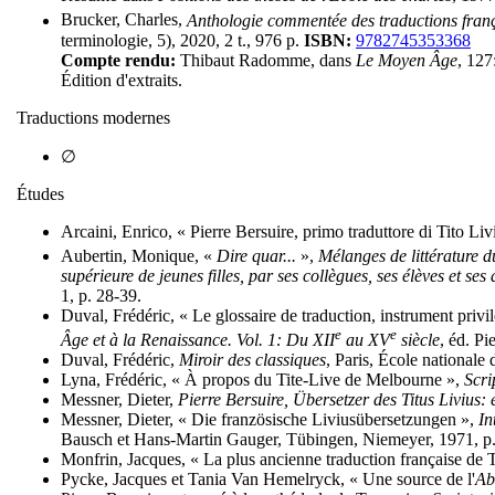
Brucker, Charles,
Anthologie commentée des traductions fran
terminologie, 5), 2020, 2 t., 976 p.
ISBN:
9782745353368
Compte rendu:
Thibaut Radomme, dans
Le Moyen Âge
, 127
Édition d'extraits.
Traductions modernes
∅
Études
Arcaini, Enrico, « Pierre Bersuire, primo traduttore di Tito Liv
Aubertin, Monique, «
Dire quar...
»,
Mélanges de littérature
supérieure de jeunes filles, par ses collègues, ses élèves et ses
1, p. 28-39.
Duval, Frédéric, « Le glossaire de traduction, instrument privil
e
e
Âge et à la Renaissance. Vol. 1: Du XII
au XV
siècle
, éd. P
Duval, Frédéric,
Miroir des classiques
, Paris, École nationale 
Lyna, Frédéric, « À propos du Tite-Live de Melbourne »,
Scri
Messner, Dieter,
Pierre Bersuire, Übersetzer des Titus Livius
Messner, Dieter, « Die französische Liviusübersetzungen »,
In
Bausch et Hans-Martin Gauger, Tübingen, Niemeyer, 1971, p
Monfrin, Jacques, « La plus ancienne traduction française de 
Pycke, Jacques et Tania Van Hemelryck, « Une source de l'
Abr