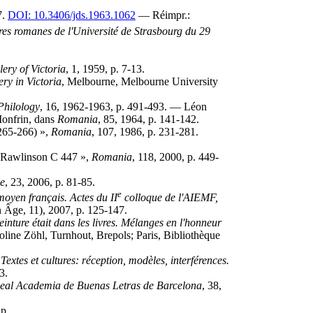
7.
DOI: 10.3406/jds.1963.1062
— Réimpr.:
tures romanes de l'Université de Strasbourg du 29
lery of Victoria
, 1, 1959, p. 7-13.
ry in Victoria
, Melbourne, Melbourne University
hilology
, 16, 1962-1963, p. 491-493. — Léon
Monfrin, dans
Romania
, 85, 1964, p. 141-142.
-265-266) »,
Romania
, 107, 1986, p. 231-281.
e, Rawlinson C 447 »,
Romania
, 118, 2000, p. 449-
ce
, 23, 2006, p. 81-85.
e
moyen français. Actes du II
colloque de l'AIEMF,
n Âge, 11), 2007, p. 125-147.
inture était dans les livres. Mélanges en l'honneur
line Zöhl, Turnhout, Brepols; Paris, Bibliothèque
,
Textes et cultures: réception, modèles, interférences.
3.
 Real Academia de Buenas Letras de Barcelona
, 38,
 p.