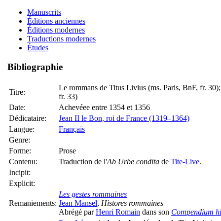
Manuscrits
Éditions anciennes
Éditions modernes
Traductions modernes
Études
Bibliographie
Le rommans de Titus Livius (ms. Paris, BnF, fr. 30);
Titre:
fr. 33)
Date:
Achevéee entre 1354 et 1356
Dédicataire:
Jean II le Bon, roi de France (1319–1364)
Langue:
Français
Genre:
Forme:
Prose
Contenu:
Traduction de l'
Ab Urbe condita
de
Tite-Live
.
Incipit:
Explicit:
Les gestes rommaines
Remaniements:
Jean Mansel
,
Histores rommaines
Abrégé par
Henri Romain
dans son
Compendium his