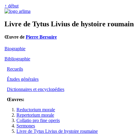
↑ début
Livre de Tytus Livius de hystoire roumain
Œuvre de
Pierre Bersuire
Biographie
Bibliographie
Recueils
Études générales
Dictionnaires et encyclopédies
Œuvres:
Reductorium morale
Repertorium morale
Collatio pro fine operis
Sermones
Livre de Tytus Livius de hystoire roumaine