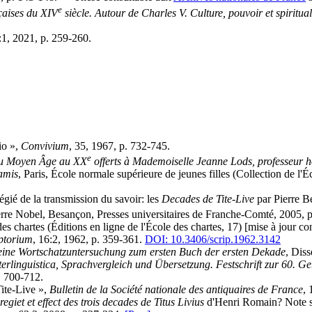
e
çaises du XIV
siècle. Autour de Charles V. Culture, pouvoir et spiritual
:1, 2021, p. 259-260.
io »,
Convivium
, 35, 1967, p. 732-745.
e
 du Moyen Âge au XX
offerts à Mademoiselle Jeanne Lods, professeur ho
 amis
, Paris, École normale supérieure de jeunes filles (Collection de l'É
égié de la transmission du savoir: les
Decades de Tite-Live
par Pierre B
ierre Nobel, Besançon, Presses universitaires de Franche-Comté, 2005, p
des chartes (Éditions en ligne de l'École des chartes, 17) [mise à jour co
ptorium
, 16:2, 1962, p. 359-361.
DOI: 10.3406/scrip.1962.3142
: eine Wortschatzuntersuchung zum ersten Buch der ersten Dekade
, Diss
terlinguistica, Sprachvergleich und Übersetzung. Festschrift zur 60. 
. 700-712.
Tite-Live »,
Bulletin de la Société nationale des antiquaires de France
, 
egiet et effect des trois decades de Titus Livius
d'Henri Romain? Note su