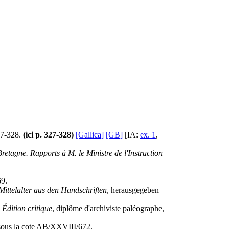
47-328.
(ici p. 327-328)
[Gallica]
[GB]
[IA:
ex. 1
,
etagne. Rapports à M. le Ministre de l'Instruction
69.
ittelalter aus den Handschriften
, herausgegeben
 Édition critique
, diplôme d'archiviste paléographe,
ous la cote AB/XXVIII/672.