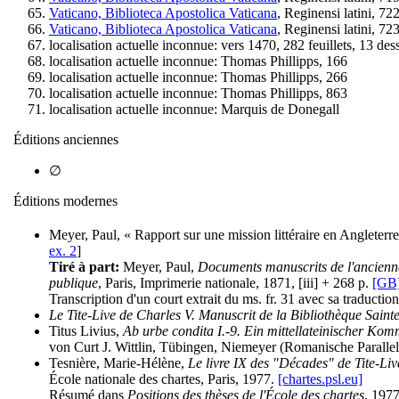
Vaticano, Biblioteca Apostolica Vaticana
, Reginensi latini, 72
Vaticano, Biblioteca Apostolica Vaticana
, Reginensi latini, 72
localisation actuelle inconnue: vers 1470, 282 feuillets, 13 dess
localisation actuelle inconnue: Thomas Phillipps, 166
localisation actuelle inconnue: Thomas Phillipps, 266
localisation actuelle inconnue: Thomas Phillipps, 863
localisation actuelle inconnue: Marquis de Donegall
Éditions anciennes
∅
Éditions modernes
Meyer, Paul, « Rapport sur une mission littéraire en Angleterr
ex. 2
]
Tiré à part:
Meyer, Paul,
Documents manuscrits de l'ancienne 
publique
, Paris, Imprimerie nationale, 1871, [iii] + 268 p.
[GB
Transcription d'un court extrait du ms. fr. 31 avec sa traduction
Le Tite-Live de Charles V. Manuscrit de la Bibliothèque Saint
Titus Livius,
Ab urbe condita I.-9. Ein mittellateinischer K
von Curt J. Wittlin, Tübingen, Niemeyer (Romanische Parallelt
Tesnière, Marie-Hélène,
Le livre IX des "Décades" de Tite-Liv
École nationale des chartes, Paris, 1977.
[chartes.psl.eu]
Résumé dans
Positions des thèses de l'École des chartes
, 197