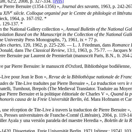
ium
, 62:2, 2008, p. 327-334.
[Pers]
ar Pierre Bersuire (1354-1356) »,
Journal des savants
, 1963, p. 242-26
e
u XIV
siècle. Colloque organisé par le Centre de philologie et littéra
sieck, 1964, p. 167-192.
*
p. 129-137. *
in the National Gallery collection »,
Annual Bulletin of the National Gal
slation Based on the Manuscript in the Collection of the National Galle
e University Press Monographs, 7), 1961, ix + 77 p.
 des chartes
, 120, 1962, p. 225-226. — L. J. Friedman, dans
Romance P
cDonald, dans
The Classical Review
, 13:1, 1963, p. 75-77. — Jacques 
rre Bersuire par Laurent de Premierfait (manuscrit Paris, B.N., fr. 264
ive par Pierre Bersuire: le manuscrit d'Oxford, Bibliothèque bodléienn
-Live pour Jean le Bon »,
Revue de la Bibliothèque nationale de Fran
ades
de Tite-Live traduites par Pierre Bersuire »,
La traduction vers le 
gnatelli, Turnhout, Brepols (The Medieval Translator. Traduire au Moye
par Pierre Bersuire et la politique éditoriale de Charles V »,
Quand la pe
 honoris causa de la Freie Universität Berlin
, éd. Mara Hofmann et Caro
une réception de Tite-Live à travers la traduction de Pierre Bersuire »
n, Presses universitaires de Franche-Comté (Littéraire), 2004, p. 119-14
iller Ayala y una versión paralela del maestre Heredia »,
Boletín de la
0-1420
, Dissertation, Freie Universität Berlin, 1971 [réimpr.: 1974], 103