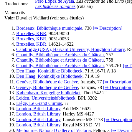
Pero López de Ayala
,
Las décadas de Tito Livio
(es
Traductions:
Les històries romanes
(catalan)
Manuscrits
Voir:
Duval et Vielliard (voir sous
études
)
Bordeaux, Bibliothèque municipale
, 730
[⇛ Description]
Bruxelles, KBR
, 9049-9050
Bruxelles, KBR
, 9051-9053
Bruxelles, KBR
, 14621-14622
Cambridge (USA), Harvard University, Houghton Library
, R
Chantilly, Bibliothèque et Archives du Château
, 757
Chantilly, Bibliothèque et Archives du Château
, 758
Chantilly, Bibliothèque et Archives du Château
, 759-761
[⇛ D
Den Haag, Koninklijke Bibliotheek
, 71 A 16-71 A 18
Den Haag, Koninklijke Bibliotheek
, 71 A 19
Genève, Bibliothèque de Genève
, français, 77
[⇛ Description
Genève, Bibliothèque de Genève
, français, 78
[⇛ Description
København, Kongelige biblioteket
, Thott 542 2°
Leiden, Universiteitsbibliotheek
, BPL 3202
Liège, Le Grand Curtius
, ??
London, British Library
, Add MS 16622
London, British Library
, Harley MS 4427
London, British Library
, Lansdowne MS 1178
[⇛ Description
London, British Library
, Royal MS 15 D. VI
Melbourne, National Gallery of Victoria
, Felton, 3
[⇛ Descrip