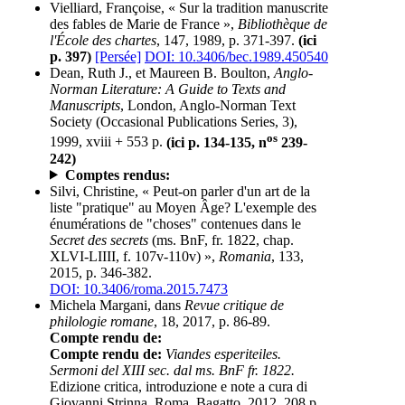
Vielliard, Françoise, « Sur la tradition manuscrite
des fables de Marie de France »,
Bibliothèque de
l'École des chartes
, 147, 1989, p. 371-397.
(ici
p. 397)
[Persée]
DOI: 10.3406/bec.1989.450540
Dean, Ruth J., et Maureen B. Boulton,
Anglo-
Norman Literature: A Guide to Texts and
Manuscripts
, London, Anglo-Norman Text
Society (Occasional Publications Series, 3),
os
1999, xviii + 553 p.
(ici p. 134-135, n
239-
242)
Comptes rendus:
Silvi, Christine, « Peut-on parler d'un art de la
liste "pratique" au Moyen Âge? L'exemple des
énumérations de "choses" contenues dans le
Secret des secrets
(ms. BnF, fr. 1822, chap.
XLVI-LIIII, f. 107v-110v) »,
Romania
, 133,
2015, p. 346-382.
DOI: 10.3406/roma.2015.7473
Michela Margani, dans
Revue critique de
philologie romane
, 18, 2017, p. 86-89.
Compte rendu de:
Compte rendu de:
Viandes esperiteiles.
Sermoni del XIII sec. dal ms. BnF fr. 1822.
Edizione critica, introduzione e note a cura di
Giovanni Strinna, Roma, Bagatto, 2012, 208 p.