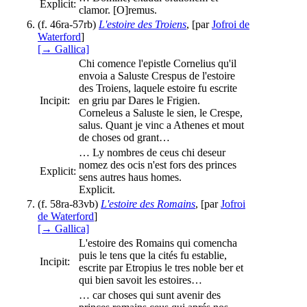
Explicit:
clamor. [O]remus.
(f. 46ra-57rb)
L'estoire des Troiens
, [par
Jofroi de
Waterford
]
[→ Gallica]
Chi comence l'epistle Cornelius qu'il
envoia a Saluste Crespus de l'estoire
des Troiens, laquele estoire fu escrite
Incipit:
en griu par Dares le Frigien.
Corneleus a Saluste le sien, le Crespe,
salus. Quant je vinc a Athenes et mout
de choses od grant…
… Ly nombres de ceus chi deseur
nomez des ocis n'est fors des princes
Explicit:
sens autres haus homes.
Explicit.
(f. 58ra-83vb)
L'estoire des Romains
, [par
Jofroi
de Waterford
]
[→ Gallica]
L'estoire des Romains qui comencha
puis le tens que la cités fu establie,
Incipit:
escrite par Etropius le tres noble ber et
qui bien savoit les estoires…
… car choses qui sunt avenir des