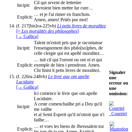
Cil qui sevent de lettreüre
Incipit:
devroient bien mettre lur cure…
… et je l'ai rimee en franchois.
Explicit:
Amen, amen! Priiés pur moi!
(f. 217[bis]va-225vb)
Li petis livres de moralitez
[=
Les moralités des philosophes
]
[→ Gallica]
Talent m'estoit pris que je racontaisse
Incipit:
l'ensengnement des philo[so]phes, de
celle clergie qui est apellé moralitez…
… tuit cil qui l'orront ou ont oï et qui
Explicit:
exemple de bien i prendront. Amen.
Chi finist li petis livres de moralitez.
Signaler
(f. 226ra-248vb)
Le livre que om apelle
une
Lucidaire
erreur ou
[→ Gallica]
une
Ici comence le livre que om apelle
omission:
Lucidaire.
A ceste comenchailhe pri a Deu qu'il
Incipit:
me vailhe
Courriel
et al Seint Esperit qu'il m'otroit que n'i
failhe…
…
et voes les biens de Jherusalem toz
Explicit:
les jors de ta vie. Amen. Explicit.