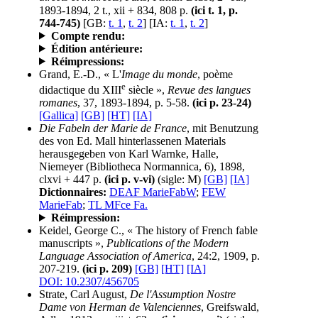
1893-1894, 2 t., xii + 834, 808 p.
(ici t. 1, p.
744-745)
[GB:
t. 1
,
t. 2
] [IA:
t. 1
,
t. 2
]
Compte rendu:
Édition antérieure:
Réimpressions:
Grand, E.-D., « L'
Image du monde
, poème
e
didactique du XIII
siècle »,
Revue des langues
romanes
, 37, 1893-1894, p. 5-58.
(ici p. 23-24)
[Gallica]
[GB]
[HT]
[IA]
Die Fabeln der Marie de France
, mit Benutzung
des von Ed. Mall hinterlassenen Materials
herausgegeben von Karl Warnke, Halle,
Niemeyer (Bibliotheca Normannica, 6), 1898,
clxvi + 447 p.
(ici p. v-vi)
(sigle: M)
[GB]
[IA]
Dictionnaires:
DEAF MarieFabW
;
FEW
MarieFab
;
TL MFce Fa.
Réimpression:
Keidel, George C., « The history of French fable
manuscripts »,
Publications of the Modern
Language Association of America
, 24:2, 1909, p.
207-219.
(ici p. 209)
[GB]
[HT]
[IA]
DOI: 10.2307/456705
Strate, Carl August,
De l'Assumption Nostre
Dame von Herman de Valenciennes
, Greifswald,