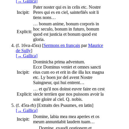
[→ Gallica]
Pater noster qui es in celis etc. Nostre
Incipit:
Peres qui es en ciel, saintefiiés soit li
tiens nons…
… bonum anime, bonum corporis in
hoc seculo, bonum in futuro, bonum
Explicit:
quod est justicia et bonum quod est
gloria.
(f. 16va-45ra) [
Sermons en français
par
Maurice
de Sully
]
[→ Gallica]
Dominicha prima adventum.
Ecce Dominus veniet et omnes sancti
Incipit:
eius cum eo et erit in die illa lux magna
etc. Ly boen jor del avent Nostre
Saingneur, qui hui entrent…
… et qu'il nos doinst euvre faire en cest
Explicit:
siecle terriien que nos puissons avoir la
soie gloire al ciel. Q. nobis.
(f. 45ra-rb) [Extraits des Psaumes, en latin]
[→ Gallica]
Domine, labia mea mea aperies et os
Incipit:
meum annuntiabit laudem tuam…
… Domine, exaudi orationem et