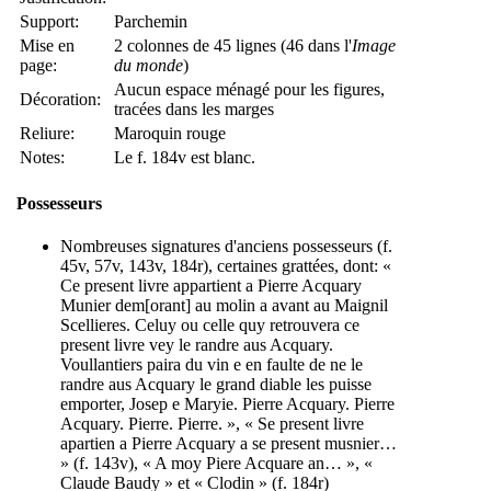
Support:
Parchemin
Mise en
2 colonnes de 45 lignes (46 dans l'
Image
page:
du monde
)
Aucun espace ménagé pour les figures,
Décoration:
tracées dans les marges
Reliure:
Maroquin rouge
Notes:
Le f. 184v est blanc.
Possesseurs
Nombreuses signatures d'anciens possesseurs (f.
45v, 57v, 143v, 184r), certaines grattées, dont: «
Ce present livre appartient a Pierre Acquary
Munier dem[orant] au molin a avant au Maignil
Scellieres. Celuy ou celle quy retrouvera ce
present livre vey le randre aus Acquary.
Voullantiers paira du vin e en faulte de ne le
randre aus Acquary le grand diable les puisse
emporter, Josep e Maryie. Pierre Acquary. Pierre
Acquary. Pierre. Pierre. », « Se present livre
apartien a Pierre Acquary a se present musnier…
» (f. 143v), « A moy Piere Acquare an… », «
Claude Baudy » et « Clodin » (f. 184r)