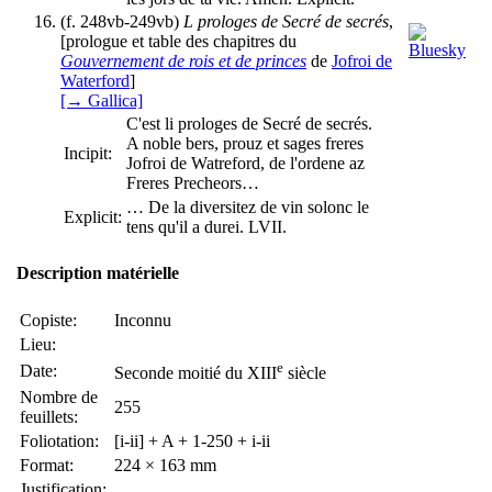
(f. 248vb-249vb)
L prologes de Secré de secrés
,
[prologue et table des chapitres du
Gouvernement de rois et de princes
de
Jofroi de
Waterford
]
[→ Gallica]
C'est li prologes de Secré de secrés.
A noble bers, prouz et sages freres
Incipit:
Jofroi de Watreford, de l'ordene az
Freres Precheors…
… De la diversitez de vin solonc le
Explicit:
tens qu'il a durei. LVII.
Description matérielle
Copiste:
Inconnu
Lieu:
e
Date:
Seconde moitié du XIII
siècle
Nombre de
255
feuillets:
Foliotation:
[i-ii] + A + 1-250 + i-ii
Format:
224 × 163 mm
Justification: