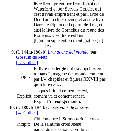
livre liront prient por frere Jofroi de
Waterford et por Servais Copale, qui
cest travail empristrent et par l'ayde de
Deu l'ont a chief menei, et ausi le livre
Dares le frigien de la gerre de Troi, et
ausi le livre de Cornelius du regne des
Romains. Cest livre est fini.
[ligne presque entièrement grattée:] d[.
. . . . .]les
(f. 144ra-180vb)
L'ymagene del monde
, par
Gossuin de Metz
[→ Gallica]
El livre de clergie qui est appellez en
romans l'ymagene del monde contient
Incipit:
par LV chapitles et figures XXVIII par
quoi li livres…
… ques il fu et coment ce est,
Explicit:
coment va et coment renest.
Explicit Ymagoga mondi.
(f. 180vb-184rb)
Li sermons de la crois
[→ Gallica]
Chi comence li Sermons de la crois.
Incipit:
De la saintime crois Jhesu
par sa grasce et par sa vertu…