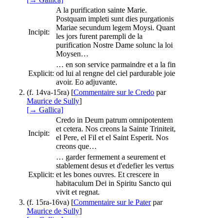
A la purification sainte Marie.
Postquam impleti sunt dies purgationis
Mariae secundum legem Moysi. Quant
Incipit:
les jors furent parempli de la
purification Nostre Dame solunc la loi
Moysen…
… en son service parmaindre et a la fin
Explicit:
od lui al rengne del ciel pardurable joie
avoir. Eo adjuvante.
(f. 14va-15ra) [
Commentaire sur le Credo
par
Maurice de Sully
]
[→ Gallica]
Credo in Deum patrum omnipotentem
et cetera. Nos creons la Sainte Triniteit,
Incipit:
el Pere, el Fil et el Saint Esperit. Nos
creons que…
… garder fermement a seurement et
stablement desus et d'edefier les vertus
Explicit:
et les bones ouvres. Et crescere in
habitaculum Dei in Spiritu Sancto qui
vivit et regnat.
(f. 15ra-16va) [
Commentaire sur le Pater
par
Maurice de Sully
]