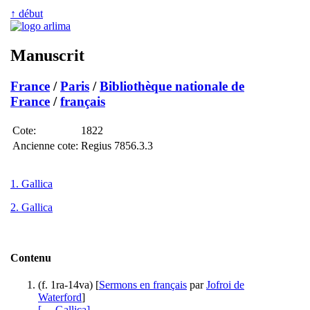
↑ début
Manuscrit
France
/
Paris
/
Bibliothèque nationale de
France
/
français
Cote:
1822
Ancienne cote:
Regius 7856.3.3
1. Gallica
2. Gallica
Contenu
(f. 1ra-14va) [
Sermons en français
par
Jofroi de
Waterford
]
[→ Gallica]