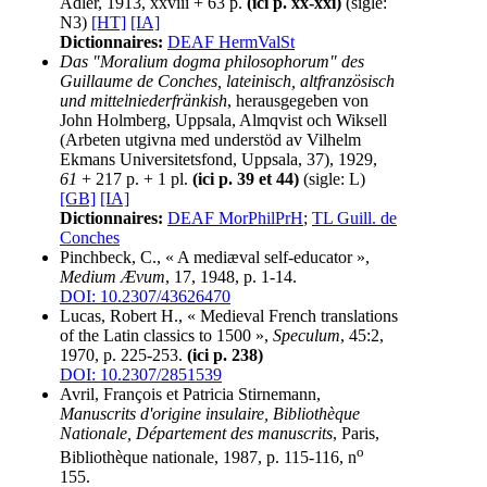
Adler, 1913, xxviii + 63 p.
(ici p. xx-xxi)
(sigle:
N3)
[HT]
[IA]
Dictionnaires:
DEAF HermValSt
Das "Moralium dogma philosophorum" des
Guillaume de Conches, lateinisch, altfranzösisch
und mittelniederfränkish
, herausgegeben von
John Holmberg, Uppsala, Almqvist och Wiksell
(Arbeten utgivna med understöd av Vilhelm
Ekmans Universitetsfond, Uppsala, 37), 1929,
61
+ 217 p. + 1 pl.
(ici p. 39 et 44)
(sigle: L)
[GB]
[IA]
Dictionnaires:
DEAF MorPhilPrH
;
TL Guill. de
Conches
Pinchbeck, C., « A mediæval self-educator »,
Medium Ævum
, 17, 1948, p. 1-14.
DOI: 10.2307/43626470
Lucas, Robert H., « Medieval French translations
of the Latin classics to 1500 »,
Speculum
, 45:2,
1970, p. 225-253.
(ici p. 238)
DOI: 10.2307/2851539
Avril, François et Patricia Stirnemann,
Manuscrits d'origine insulaire, Bibliothèque
Nationale, Département des manuscrits
, Paris,
o
Bibliothèque nationale, 1987, p. 115-116, n
155.