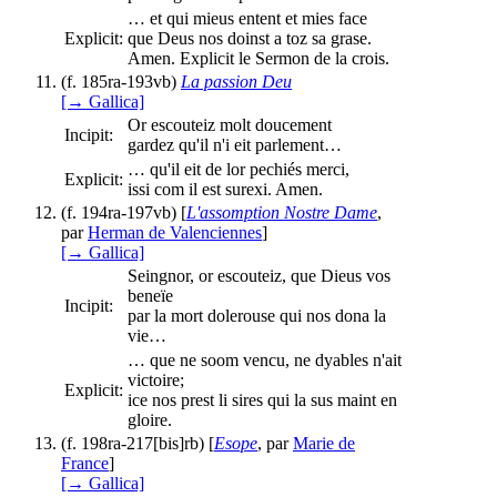
… et qui mieus entent et mies face
Explicit:
que Deus nos doinst a toz sa grase.
Amen. Explicit le Sermon de la crois.
(f. 185ra-193vb)
La passion Deu
[→ Gallica]
Or escouteiz molt doucement
Incipit:
gardez qu'il n'i eit parlement…
… qu'il eit de lor pechiés merci,
Explicit:
issi com il est surexi. Amen.
(f. 194ra-197vb) [
L'assomption Nostre Dame
,
par
Herman de Valenciennes
]
[→ Gallica]
Seingnor, or escouteiz, que Dieus vos
beneïe
Incipit:
par la mort dolerouse qui nos dona la
vie…
… que ne soom vencu, ne dyables n'ait
victoire;
Explicit:
ice nos prest li sires qui la sus maint en
gloire.
(f. 198ra-217[bis]rb) [
Esope
, par
Marie de
France
]
[→ Gallica]