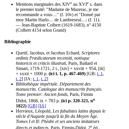
e
e
Mentions marginales des XIV
au XVI
s. dans
le premier traité: "Madame de Mazerac, je me
recommande a vous…" (f. 10v) et "Donné par
moy Martin Harlo… de Lambreseul…: (f. 11).
— Jean-Baptiste Colbert (1619-1683), n° 4150
(Colbert 4154 selon Grand)
Bibliographie
Quetif, Jacobus, et Jacobus Echard,
Scriptores
ordinis Prædicatorum recensiti, notisque
historicis et criticis illustrati
, Paris, Ballard et
Simart, 1719-1721, 2 t., [xiv] + xxviii + 954, [iii]
+ xxxii + 1000 p.
(ici t. 1, p. 467-469)
[GB:
t. 1
,
t. 2
] [IA:
t. 1
,
t. 2
]
Bibliothèque impériale. Département des
manuscrits. Catalogue des manuscrits français.
Tome premier: Ancien fonds
, Paris, Firmin
o
Didot, 1868, ix + 783 p.
(ici p. 320-321, n
1822)
[GB]
[IA]
Hervieux, Léopold,
Les fabulistes latins depuis le
siècle d'Auguste jusqu'à la fin du Moyen Âge.
Tomes I et II: Phèdre et ses anciens imitateurs
e
directs et indirects
, Paris, Firmin-Didot, 2
éd.,