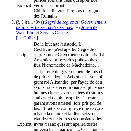
princes romains ceus qui aprés nos
Explicit:
verrons escriront.
Chi finist li livres Etropius du regne
des Romains.
(f. 84ra-143va)
Segré de segrez ou Governemens
de rois
[=
Le secret des secrets
, par
Jofroi de
Waterford
et
Servais Copale
]
[→ Gallica]
De la louenge Aristotle. I.
Cest livre qu'est apellez Segré de
Incipit:
segrez ou de Governemens de rois fist
Aristotles, princes des philosophes, li
fiuz Nichomache de Machedoine…
… Le livre de governement de rois et
de princes, lequel Aristotles envoia al
grant roi Alixandre, par l'ayde de deu
avons translatei en romans et pluisours
bonnes choses avons entees d'estoires
antives et de philosophie. Et nostre
garant avons amenei, fors pris poi de
lus. Et fait a savoir que ce que i avons
mis de la nature et la diversetez de
viandes et de boires est translatez des
Explicit:
livres Ysaac qui sunt apellez dietes
universeles et particulers. Ceus qui cest