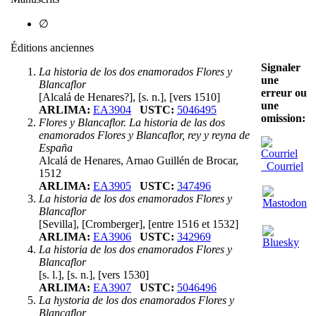
∅
Éditions anciennes
Signaler
La historia de los dos enamorados Flores y
une
Blancaflor
erreur ou
[Alcalá de Henares?], [s. n.], [vers 1510]
une
ARLIMA:
EA3904
USTC:
5046495
omission:
Flores y Blancaflor. La historia de las dos
enamorados Flores y Blancaflor, rey y reyna de
España
Alcalá de Henares, Arnao Guillén de Brocar,
Courriel
1512
ARLIMA:
EA3905
USTC:
347496
La historia de los dos enamorados Flores y
Blancaflor
[Sevilla], [Cromberger], [entre 1516 et 1532]
ARLIMA:
EA3906
USTC:
342969
La historia de los dos enamorados Flores y
Blancaflor
[s. l.], [s. n.], [vers 1530]
ARLIMA:
EA3907
USTC:
5046496
La hystoria de los dos enamorados Flores y
Blancaflor