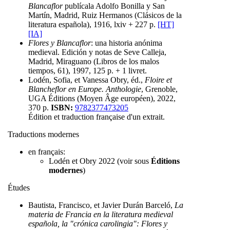
Blancaflor
publícala Adolfo Bonilla y San
Martín, Madrid, Ruiz Hermanos (Clásicos de la
literatura española), 1916, lxiv + 227 p.
[HT]
[IA]
Flores y Blancaflor
: una historia anónima
medieval. Edición y notas de Seve Calleja,
Madrid, Miraguano (Libros de los malos
tiempos, 61), 1997, 125 p. + 1 livret.
Lodén, Sofia, et Vanessa Obry, éd.,
Floire et
Blancheflor en Europe. Anthologie
, Grenoble,
UGA Éditions (Moyen Âge européen), 2022,
370 p.
ISBN:
9782377473205
Édition et traduction française d'un extrait.
Traductions modernes
en français:
Lodén et Obry 2022 (voir sous
Éditions
modernes
)
Études
Bautista, Francisco, et Javier Durán Barceló,
La
materia de Francia en la literatura medieval
española, la "crónica carolingia": Flores y