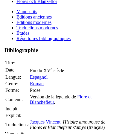
Flores och Blanzeflor
Manuscrits
Éditions anciennes
Éditions modernes
Traductions modernes
Études
Répertoires bibliographiques
Bibliographie
Titre:
e
Date:
Fin du XV
siècle
Langue:
Espagnol
Genre:
Roman
Forme:
Prose
Version de la légende de
Flore et
Contenu:
Blanchefleur
.
Incipit:
Explicit:
Jacques Vincent
,
Histoire amoureuse de
Traductions:
Flores et Blanchefleur s'amye
(français)
Manuscrits