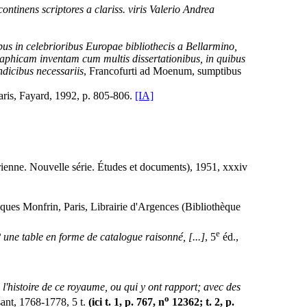
ontinens scriptores a clariss. viris Valerio Andrea
us in celebrioribus Europae bibliothecis a Bellarmino,
aphicam inventam cum multis dissertationibus, in quibus
dicibus necessariis
, Francofurti ad Moenum, sumptibus
aris, Fayard, 1992, p. 805-806.
[IA]
rienne. Nouvelle série. Études et documents), 1951, xxxiv
cques Monfrin, Paris, Librairie d'Argences (Bibliothèque
e
° une table en forme de catalogue raisonné, [...]
, 5
éd.,
l'histoire de ce royaume, ou qui y ont rapport; avec des
o
sant, 1768-1778, 5 t.
(ici t. 1, p. 767, n
12362; t. 2, p.