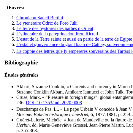
Œuvres:
Chronicon Sancti Bertini
Le yteneraire Odric de Foro Julii
Le livre des hystoires des parties d'Orient
L'ytineraire de la peregrinacion frere Riculd
L'estat de la Terre sainte et aussi en partie de la terre de Egipte
L'estat et gouvernance du grant kaan de Cathay, souverain emp
La coppie des lettres que ly empereres souverains des Tartars
Bibliographie
Études générales
Akbari, Suzanne Conklin, « Currents and currency in Marco 
Suzanne Conklin Akbari, Amilcare Iannucci et John Tulk, Toro
Cruse, Mark, « "Pleasure in foreign things": global entanglem
236.
DOI: 10.1353/mdi.2020.0008
Deschamps de Pas, L., « Le pape Urbain V concède à Jean V 
Morinie. Bulletin historique trimestriel
, 6, 1877-1881, p. 259
Guéret-Laferté, Michèle, « Jean de Mandeville ou la figure de 
Herbin
, éd. Marie-Geneviève Grossel, Jean-Pierre Martin, Ludo
p. 355-368.