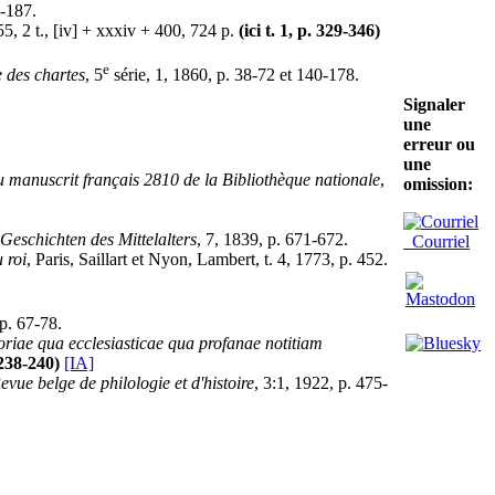
0-187.
, 2 t., [iv] + xxxiv + 400, 724 p.
(ici t. 1, p. 329-346)
e
e des chartes
, 5
série, 1, 1860, p. 38-72 et 140-178.
Signaler
une
erreur ou
une
 manuscrit français 2810 de la Bibliothèque nationale
,
omission:
Geschichten des Mittelalters
, 7, 1839, p. 671-672.
Courriel
 roi
, Paris, Saillart et Nyon, Lambert, t. 4, 1773, p. 452.
 p. 67-78.
toriae qua ecclesiasticae qua profanae notitiam
 238-240)
[IA]
evue belge de philologie et d'histoire
, 3:1, 1922, p. 475-