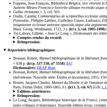
Foppens, Jean-François,
Bibliotheca Belgica, sive virorum in 
Auberto Miraeo Francisco Sweertio aliisque recensito usqu
Gallia christiana
, t. 3, col. 503.
Oudin, Casimir,
Commentarius de scriptoribus ecclesiae antiq
Posseuino, Philippo Labbeo, Guilielmo Caueo, Ludouico, Elli
insigniorum ecclesiae autorum opuscula atque alia argumenta 
Maur. Georg. Weidmanni, 1722, 3 t.
(ici t. 3, col. 1095-1098)
Tyl-Labory, Gillette, « Jean Le Long »,
Dictionnaire des lettr
Comptes rendus du recueil:
Réimpression:
Répertoires bibliographiques
Bossuat, Robert,
Manuel bibliographique de la littérature fr
o
+ 638 p.
(ici p. 537-538, n
5558)
[IA]
Dictionnaires:
DEAF Boss
Bossuat, Robert,
Manuel bibliographique de la littérature f
elzévirienne. Nouvelle série: Études et documents), 1955, 150
Brunet, Jacques-Charles,
Manuel du libraire et de l'amateur de
Paris, Firmin Didot, 1860-1865, 6 t.
(ici t. 3, col. 67)
[GB:
t. 1
Éditions antérieures:
Réimpression:
Le Long, Jacques,
Bibliothèque historique de la France, conte
notes critiques et historiques.
Nouvelle édition revue, corrigée