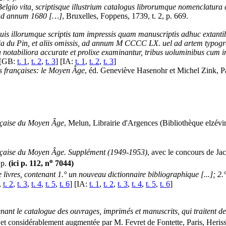
Belgio vita, scriptisque illustrium catalogus librorumque nomenclatura c
e ad annum 1680 […]
, Bruxelles, Foppens, 1739, t. 2, p. 669.
uis illorumque scriptis tam impressis quam manuscriptis adhuc extantib
a du Pin, et aliis omissis, ad annum M CCCC LX. uel ad artem typogr
notabiliora accurate et prolixe examinantur, tribus uoluminibus cum in
[GB:
t. 1
,
t. 2
,
t. 3
] [IA:
t. 1
,
t. 2
,
t. 3
]
es françaises: le Moyen Âge
, éd. Geneviève Hasenohr et Michel Zink, P
ançaise du Moyen Âge
, Melun, Librairie d'Argences (Bibliothèque elzévi
rançaise du Moyen Âge. Supplément (1949-1953)
, avec le concours de Ja
o
 p.
(ici p. 112, n
7044)
 livres, contenant 1.° un nouveau dictionnaire bibliographique [...]; 2.
,
t. 2
,
t. 3
,
t. 4
,
t. 5
,
t. 6
] [IA:
t. 1
,
t. 2
,
t. 3
,
t. 4
,
t. 5
,
t. 6
]
nant le catalogue des ouvrages, imprimés et manuscrits, qui traitent de 
 et considérablement augmentée par M. Fevret de Fontette, Paris, Heris