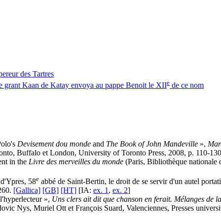
ereur des Tartres
e
 le grant Kaan de Katay envoya au pappe Benoit le XII
de ce nom
Polo's
Devisement dou monde
and
The Book of John Mandeville
»,
Mar
nto, Buffalo et London, University of Toronto Press, 2008, p. 110-130
ent in the
Livre des merveilles du monde
(Paris, Bibliothèque nationale 
e
d'Ypres, 58
abbé de Saint-Bertin, le droit de se servir d'un autel portat
-260.
[Gallica]
[GB]
[HT]
[IA:
ex. 1
,
ex. 2
]
l'hyperlecteur »,
Uns clers ait dit que chanson en ferait. Mélanges de lan
vic Nys, Muriel Ott et François Suard, Valenciennes, Presses universita