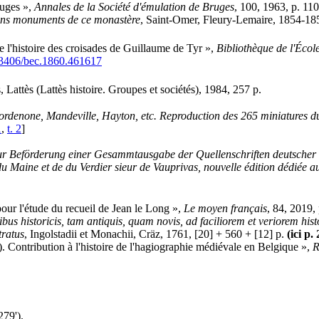
ruges »,
Annales de la Société d'émulation de Bruges
, 100, 1963, p. 11
iens monuments de ce monastère
, Saint-Omer, Fleury-Lemaire, 1854-1855
de l'histoire des croisades de Guillaume de Tyr »,
Bibliothèque de l'Écol
3406/bec.1860.461617
s, Lattès (Lattès histoire. Groupes et sociétés), 1984, 257 p.
ordenone, Mandeville, Hayton, etc. Reproduction des 265 miniatures du
1
,
t. 2
]
zur Beförderung einer Gesammtausgabe der Quellenschriften deutscher 
u Maine et de du Verdier sieur de Vauprivas, nouvelle édition dédiée au
pour l'étude du recueil de Jean le Long »,
Le moyen français
, 84, 2019,
ibus historicis, tam antiquis, quam novis, ad faciliorem et veriorem his
tratus
, Ingolstadii et Monachii, Cräz, 1761, [20] + 560 + [12] p.
(ici p.
. Contribution à l'histoire de l'hagiographie médiévale en Belgique »,
R
279').