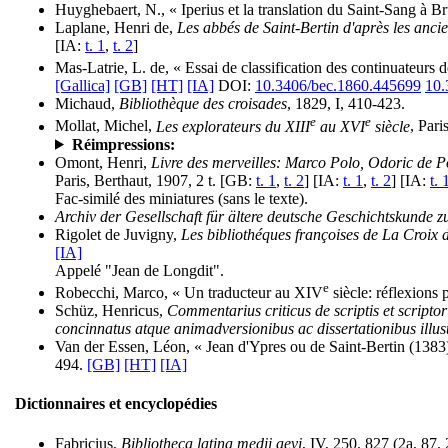
Huyghebaert, N., « Iperius et la translation du Saint-Sang à B
Laplane, Henri de,
Les abbés de Saint-Bertin d'après les anc
[IA:
t. 1
,
t. 2
]
Mas-Latrie, L. de, « Essai de classification des continuateurs 
[Gallica]
[GB]
[HT]
[IA]
DOI:
10.3406/bec.1860.445699
10.
Michaud,
Bibliothèque des croisades
, 1829, I, 410-423.
e
e
Mollat, Michel,
Les explorateurs du XIII
au XVI
siècle
, Pari
Réimpressions:
Omont, Henri,
Livre des merveilles: Marco Polo, Odoric de P
Paris, Berthaut, 1907, 2 t. [GB:
t. 1
,
t. 2
] [IA:
t. 1
,
t. 2
] [IA:
t. 
Fac-similé des miniatures (sans le texte).
Archiv der Gesellschaft für ältere deutsche Geschichtskunde 
Rigolet de Juvigny,
Les bibliothéques françoises de La Croix d
[IA]
Appelé "Jean de Longdit".
e
Robecchi, Marco, « Un traducteur au XIV
siècle: réflexions 
Schüz, Henricus,
Commentarius criticus de scriptis et scriptor
concinnatus atque animadversionibus ac dissertationibus illus
Van der Essen, Léon, « Jean d'Ypres ou de Saint-Bertin (1383)
494.
[GB]
[HT]
[IA]
Dictionnaires et encyclopédies
Fabricius,
Bibliotheca latina medii aevi
, IV, 250, 827 (2a, 87, 