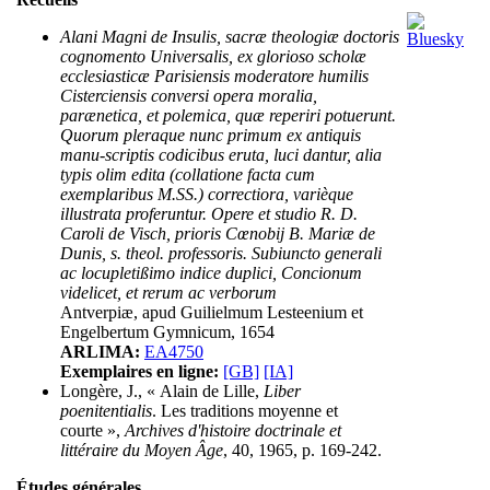
Alani Magni de Insulis, sacræ theologiæ doctoris
cognomento Universalis, ex glorioso scholæ
ecclesiasticæ Parisiensis moderatore humilis
Cisterciensis conversi opera moralia,
parænetica, et polemica, quæ reperiri potuerunt.
Quorum pleraque nunc primum ex antiquis
manu-scriptis codicibus eruta, luci dantur, alia
typis olim edita (collatione facta cum
exemplaribus M.SS.) correctiora, varièque
illustrata proferuntur. Opere et studio R. D.
Caroli de Visch, prioris Cœnobij B. Mariæ de
Dunis, s. theol. professoris. Subiuncto generali
ac locupletißimo indice duplici, Concionum
videlicet, et rerum ac verborum
Antverpiæ, apud Guilielmum Lesteenium et
Engelbertum Gymnicum, 1654
ARLIMA:
EA4750
Exemplaires en ligne:
[GB]
[IA]
Longère, J., « Alain de Lille,
Liber
poenitentialis
. Les traditions moyenne et
courte »,
Archives d'histoire doctrinale et
littéraire du Moyen Âge
, 40, 1965, p. 169-242.
Études générales