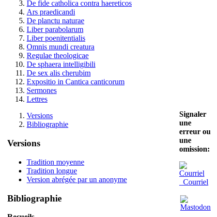
De fide catholica contra haereticos
Ars praedicandi
De planctu naturae
Liber parabolarum
Liber poenitentialis
Omnis mundi creatura
Regulae theologicae
De sphaera intelligibili
De sex alis cherubim
Expositio in Cantica canticorum
Sermones
Lettres
Signaler
Versions
une
Bibliographie
erreur ou
une
Versions
omission:
Tradition moyenne
Tradition longue
Version abrégée par un anonyme
Courriel
Bibliographie
Recueils