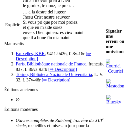
car au movoir priai a Dieu
le gloriex, le douz, le preu…
… a la destre del jugeor
Jhesu Crist nostre sauveor.
Si vous pri que por moi proiez
Explicit:
et que en m'aide soiez
Signaler
envers Dieu qui enz es ciex maint
une
que il a bone fin m'amaint.
erreur ou
Manuscrits
une
omission:
Bruxelles, KBR
, 9411-9426, f. 8v-16r
[⇛
Description]
Paris, Bibliothèque nationale de France
, français,
837, f. 86va-93rb
[⇛ Description]
Courriel
Torino, Biblioteca Nazionale Universitaria
, L. V.
32, f. 37v-46r
[⇛ Description]
Éditions anciennes
∅
Éditions modernes
e
Œuvres complètes de Rutebeuf, trouvère du XIII
siècle
, recueillies et mises au jour pour la