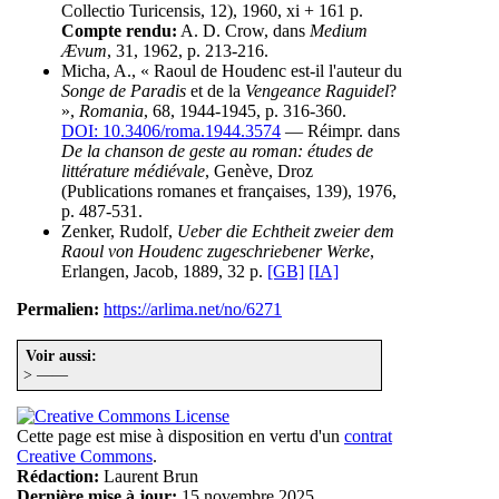
Collectio Turicensis, 12), 1960, xi + 161 p.
Compte rendu:
A. D. Crow, dans
Medium
Ævum
, 31, 1962, p. 213-216.
Micha, A., « Raoul de Houdenc est-il l'auteur du
Songe de Paradis
et de la
Vengeance Raguidel
?
»,
Romania
, 68, 1944-1945, p. 316-360.
DOI: 10.3406/roma.1944.3574
— Réimpr. dans
De la chanson de geste au roman: études de
littérature médiévale
, Genève, Droz
(Publications romanes et françaises, 139), 1976,
p. 487-531.
Zenker, Rudolf,
Ueber die Echtheit zweier dem
Raoul von Houdenc zugeschriebener Werke
,
Erlangen, Jacob, 1889, 32 p.
[GB]
[IA]
Permalien:
https://arlima.net/no/6271
Voir aussi:
> ——
Cette page est mise à disposition en vertu d'un
contrat
Creative Commons
.
Rédaction:
Laurent Brun
Dernière mise à jour:
15 novembre 2025