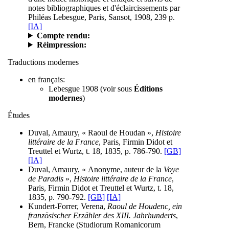
notes bibliographiques et d'éclaircissements par
Philéas Lebesgue, Paris, Sansot, 1908, 239 p.
[IA]
Compte rendu:
Réimpression:
Traductions modernes
en français:
Lebesgue 1908 (voir sous
Éditions
modernes
)
Études
Duval, Amaury, « Raoul de Houdan »,
Histoire
littéraire de la France
, Paris, Firmin Didot et
Treuttel et Wurtz, t. 18, 1835, p. 786-790.
[GB]
[IA]
Duval, Amaury, « Anonyme, auteur de la
Voye
de Paradis
»,
Histoire littéraire de la France
,
Paris, Firmin Didot et Treuttel et Wurtz, t. 18,
1835, p. 790-792.
[GB]
[IA]
Kundert-Forrer, Verena,
Raoul de Houdenc, ein
französischer Erzähler des XIII. Jahrhunderts
,
Bern, Francke (Studiorum Romanicorum