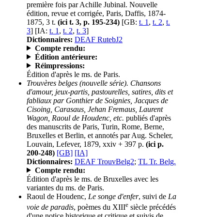
première fois par Achille Jubinal. Nouvelle
édition, revue et corrigée, Paris, Daffis, 1874-
1875, 3 t.
(ici t. 3, p. 195-234)
[GB:
t. 1
,
t. 2
,
t.
3
] [IA:
t. 1
,
t. 2
,
t. 3
]
Dictionnaires:
DEAF RutebJ2
Compte rendu:
Édition antérieure:
Réimpressions:
Édition d'après le ms. de Paris.
Trouvères belges (nouvelle série). Chansons
d'amour, jeux-partis, pastourelles, satires, dits et
fabliaux par Gonthier de Soignies, Jacques de
Cisoing, Carasaus, Jehan Fremaus, Laurent
Wagon, Raoul de Houdenc, etc.
publiés d'après
des manuscrits de Paris, Turin, Rome, Berne,
Bruxelles et Berlin, et annotés par Aug. Scheler,
Louvain, Lefever, 1879, xxiv + 397 p.
(ici p.
200-248)
[GB]
[IA]
Dictionnaires:
DEAF TrouvBelg2
;
TL Tr. Belg.
Compte rendu:
Édition d'après le ms. de Bruxelles avec les
variantes du ms. de Paris.
Raoul de Houdenc,
Le songe d'enfer
, suivi de
La
e
voie de paradis
, poèmes du XIII
siècle précédés
d'une notice historique et critique et suivis de