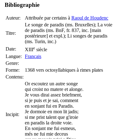
Bibliographie
Auteur:
Attribuée par certains à
Raoul de Houdenc
Le songe de paradis (ms. Bruxelles); La voie
de paradis (ms. BnF, fr. 837, inc. [main
Titre:
postérieure] et expl.); Li songes de paradis
(ms. Turin, inc.)
e
Date:
XIII
siècle
Langue:
Français
Genre:
Forme:
1368 vers octosyllabiques à rimes plates
Contenu:
Or escoutez un autre songe
qui croist no matere et alonge.
Je vous dirai assez briefment,
si je puis et je sai, comment
en sonjant fui en Paradis.
Je dormoie en mon lit jadis;
Incipit:
si me prist talent que g'iroie
en paradis la droite voie.
En sonjant me fui esmeus,
més ne fui mie deceus