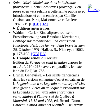
Sainte Marie Madeleine dans la littérature
provençale.
Recueil des textes provençaux en
prose et en vers relatifs à cette sainte publié avec
introductions et commentaires par Camille
Chabaneau, Paris, Maisonneuve et Leclerc,
1887, 215 p.
[GB]
[IA]
Éditions antérieures:
Wahlund, Carl, « Eine altprovenzalische
Prosaübersetzung von Brendans Meerfahrt »,
Beiträge zur romanischen und englischen
Philologie. Festgabe für Wendelin Foerster zum
26. Oktober 1901
, Halle a. S., Niemeyer, 1902,
p. 175-198.
[GB]
[IA]
Compte rendu du recueil:
Édition du
Voyage de saint Brendan
d'après le
ms. A, f. 210r-213r, avec, en parallèle, le texte
latin du BnF, lat. 755.
Brunel, Geneviève, « Les saints franciscains
dans les versions en langue d'oc et en catalan de
la
Legenda aurea
»,
Legenda aurea: sept siècles
de diffusion. Actes du colloque international sur
la Legenda aurea: texte latin et branches
vernaculaires à l'Université du Québec à
Montréal, 11-12 mai 1983
, éd. Brenda Dunn-
Lardeau, Saint-Laurent et Montréal, Bellarmin;