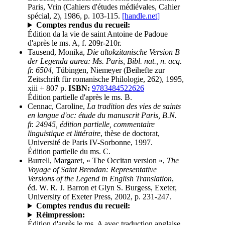
Paris, Vrin (Cahiers d'études médiévales, Cahier
spécial, 2), 1986, p. 103-115.
[handle.net]
Comptes rendus du recueil:
Édition da la vie de saint Antoine de Padoue
d'après le ms. A, f. 209r-210r.
Tausend, Monika,
Die altokzitanische Version B
der Legenda aurea: Ms. Paris, Bibl. nat., n. acq.
fr. 6504
, Tübingen, Niemeyer (Beihefte zur
Zeitschrift für romanische Philologie, 262), 1995,
xiii + 807 p.
ISBN:
9783484522626
Édition partielle d'après le ms. B.
Cennac, Caroline,
La tradition des vies de saints
en langue d'oc: étude du manuscrit Paris, B.N.
fr. 24945, édition partielle, commentaire
linguistique et littéraire
, thèse de doctorat,
Université de Paris IV-Sorbonne, 1997.
Édition partielle du ms. C.
Burrell, Margaret, « The Occitan version »,
The
Voyage of Saint Brendan: Representative
Versions of the Legend in English Translation
,
éd. W. R. J. Barron et Glyn S. Burgess, Exeter,
University of Exeter Press, 2002, p. 231-247.
Comptes rendus du recueil:
Réimpression:
Édition d'après le ms. A avec traduction anglaise