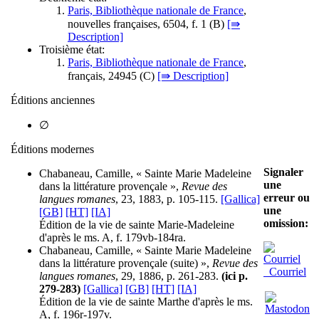
Paris, Bibliothèque nationale de France
,
nouvelles françaises, 6504, f. 1 (
B
)
[⇛
Description]
Troisième état:
Paris, Bibliothèque nationale de France
,
français, 24945 (
C
)
[⇛ Description]
Éditions anciennes
∅
Éditions modernes
Signaler
Chabaneau, Camille, « Sainte Marie Madeleine
une
dans la littérature provençale »,
Revue des
erreur ou
langues romanes
, 23, 1883, p. 105-115.
[Gallica]
une
[GB]
[HT]
[IA]
omission:
Édition de la vie de sainte Marie-Madeleine
d'après le ms. A, f. 179vb-184ra.
Chabaneau, Camille, « Sainte Marie Madeleine
dans la littérature provençale (suite) »,
Revue des
Courriel
langues romanes
, 29, 1886, p. 261-283.
(ici p.
279-283)
[Gallica]
[GB]
[HT]
[IA]
Édition de la vie de sainte Marthe d'après le ms.
A, f. 196r-197v.