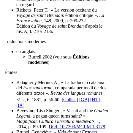
en regard.
Ricketts, Peter T., « La version occitane du
Voyage de saint Brendan
: édition critique »,
La
France latine
, 148, 2009, p. 209-232.
Édition du
Voyage de saint Brendan
d'après le
ms. A, f. 210r-213r.
Traductions modernes
en anglais:
Burrell 2002 (voir sous
Éditions
modernes
)
Études
Balaguer y Merino, A., « La traducció catalana
del
Flos sanctorum
, comparada per medi de dos
diferents textos »,
Revue des langues romanes
,
e
3
s., 6, 1881, p. 56-60.
[Gallica]
[GB]
[HT]
[IA]
Bevevino, Lisa Shugert, « Vashti and the
Golden
Legend
: a pagan queen turns saint? »,
Magnificat. Cultura i literatura medievals
, 1,
2014, p. 89-109.
DOI: 10.7203/MCLM.1.3178
Brunel, Geneviève, «
Vida de sant Frances
: