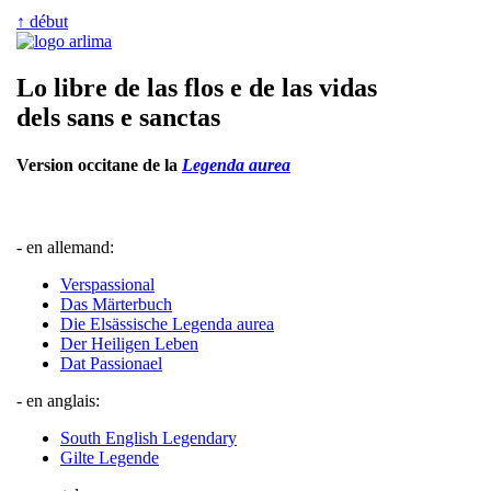
↑ début
Lo libre de las flos e de las vidas
dels sans e sanctas
Version occitane de la
Legenda aurea
- en allemand:
Verspassional
Das Märterbuch
Die Elsässische Legenda aurea
Der Heiligen Leben
Dat Passionael
- en anglais:
South English Legendary
Gilte Legende