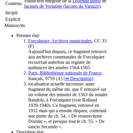
Traduction intégrale de la
Legenda aurea
de
Contenu:
Jacques de Voragine (Iacopo da Varazze)
.
Incipit:
Explicit:
Manuscrits
Premier état:
Forcalquier, Archives municipales
, CC 33
(
F
)
Aujourd'hui disparu, ce fragment retrouvé
aux archives communales de Forcalquier
recouvrait autrefois un registre de
quittances des années 1564-1565.
Paris, Bibliothèque nationale de France
,
français, 9759 (
A
)
[⇛ Description]
localisation actuelle inconnue: autre
fragment du même ms. que F retrouvé sur
un volume des minutes de 1563 du notaire
Bandoly, à Forcalquier (voir Rolland
1939-1940). Ce fragment, retrouvé en
1912 mais qui a ensuite disparu, contenait
une partie du ch. 54, « De resurrectione
Domini », et presque tout le ch. 55, « De
sancto Secundo ».
Deuxième état: