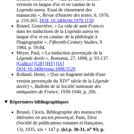
versions en langue d'oc et en catalan de la
Legenda aurea
. Essai de classement des
manuscrits »,
Revue d'histoire des textes
, 6, 1976,
p. 219-265.
DOI: 10.3406/rht.1978.1150
Brunel, Geneviève, «
La vida de sant Frances
dans les traductions de la
Legenda aurea
en
langue d'oc et en catalan: de la philologie à
l'hagiographie »,
Fifteenth-Century Studies
, 9
1984, p. 59-84.
Meyer, Paul, « La traduction provençale de la
Légende dorée
»,
Romania
, 27, 1898, p. 93-137.
[Gallica]
[GB]
[HT]
[IA]
DOI: 10.3406/roma.1898.5529
Rolland, Henri, « [Sur un fragment inédit d'une
e
version provençale du XIV
siècle de la
Légende
dorée
] »,
Bulletin de la Société nationale des
antiquaires de France
, 1939-1940, p. 206.
Répertoires bibliographiques
Brunel, Clovis,
Bibliographie des manuscrits
littéraires en ancien provençal
, Paris, Droz
(Société de publications romanes et françaises,
o
13), 1935, xix + 147 p.
(ici p. 30-31, n
93; p.