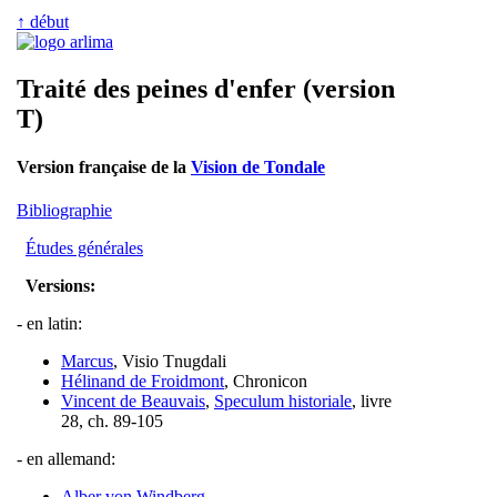
↑ début
Traité des peines d'enfer (version
T)
Version française de la
Vision de Tondale
Bibliographie
Études générales
Versions:
- en latin:
Marcus
, Visio Tnugdali
Hélinand de Froidmont
, Chronicon
Vincent de Beauvais
,
Speculum historiale
, livre
28, ch. 89-105
- en allemand:
Alber von Windberg