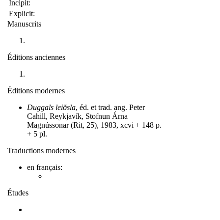
Incipit:
Explicit:
Manuscrits
Éditions anciennes
Éditions modernes
Duggals leiðsla
, éd. et trad. ang. Peter
Cahill, Reykjavík, Stofnun Árna
Magnússonar (Rit, 25), 1983, xcvi + 148 p.
+ 5 pl.
Traductions modernes
en français:
Études