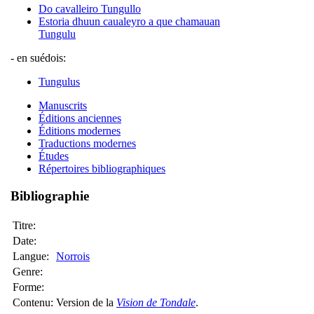
Do cavalleiro Tungullo
Estoria dhuun caualeyro a que chamauan
Tungulu
- en suédois:
Tungulus
Manuscrits
Éditions anciennes
Éditions modernes
Traductions modernes
Études
Répertoires bibliographiques
Bibliographie
Titre:
Date:
Langue:
Norrois
Genre:
Forme:
Contenu:
Version de la
Vision de Tondale
.