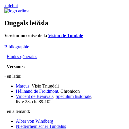
↑ début
Duggals leiðsla
Version norroise de la
Vision de Tondale
Bibliographie
Études générales
Versions:
- en latin:
Marcus
, Visio Tnugdali
Hélinand de Froidmont
, Chronicon
Vincent de Beauvais
,
Speculum historiale
,
livre 28, ch. 89-105
- en allemand:
Alber von Windberg
Niederrheinischer Tundalus