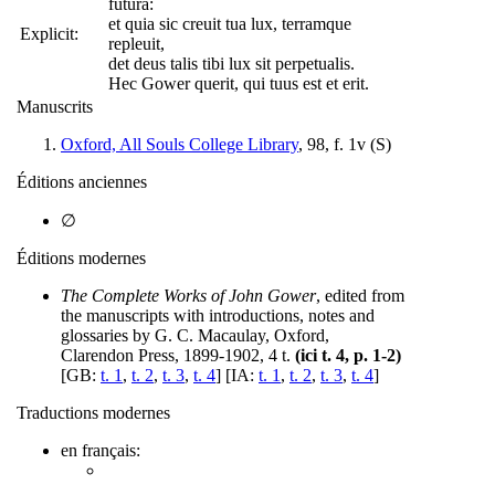
futura:
et quia sic creuit tua lux, terramque
Explicit:
repleuit,
det deus talis tibi lux sit perpetualis.
Hec Gower querit, qui tuus est et erit.
Manuscrits
Oxford, All Souls College Library
, 98, f. 1v (
S
)
Éditions anciennes
∅
Éditions modernes
The Complete Works of John Gower
, edited from
the manuscripts with introductions, notes and
glossaries by G. C. Macaulay, Oxford,
Clarendon Press, 1899-1902, 4 t.
(ici t. 4, p. 1-2)
[GB:
t. 1
,
t. 2
,
t. 3
,
t. 4
] [IA:
t. 1
,
t. 2
,
t. 3
,
t. 4
]
Traductions modernes
en français: