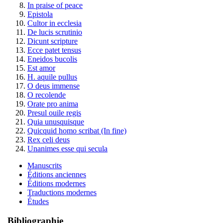
In praise of peace
Epistola
Cultor in ecclesia
De lucis scrutinio
Dicunt scripture
Ecce patet tensus
Eneidos bucolis
Est amor
H. aquile pullus
O deus immense
O recolende
Orate pro anima
Presul ouile regis
Quia unusquisque
Quicquid homo scribat (In fine)
Rex celi deus
Unanimes esse qui secula
Manuscrits
Éditions anciennes
Éditions modernes
Traductions modernes
Études
Bibliographie