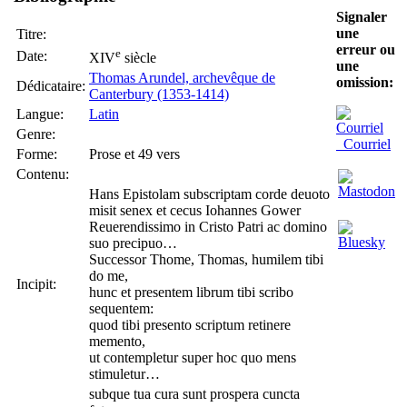
Signaler
une
Titre:
erreur ou
e
Date:
XIV
siècle
une
Thomas Arundel, archevêque de
omission:
Dédicataire:
Canterbury (1353-1414)
Langue:
Latin
Genre:
Courriel
Forme:
Prose et 49 vers
Contenu:
Hans Epistolam subscriptam corde deuoto
misit senex et cecus Iohannes Gower
Reuerendissimo in Cristo Patri ac domino
suo precipuo…
Successor Thome, Thomas, humilem tibi
do me,
Incipit:
hunc et presentem librum tibi scribo
sequentem:
quod tibi presento scriptum retinere
memento,
ut contempletur super hoc quo mens
stimuletur…
subque tua cura sunt prospera cuncta