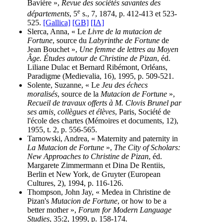
Bavière »,
Revue des sociétés savantes des
e
départements
, 5
s., 7, 1874, p. 412-413 et 523-
525.
[Gallica]
[GB]
[IA]
Slerca, Anna, « Le
Livre de la mutacion de
Fortune
, source du
Labyrinthe de Fortune
de
Jean Bouchet »,
Une femme de lettres au Moyen
Âge. Études autour de Christine de Pizan
, éd.
Liliane Dulac et Bernard Ribémont, Orléans,
Paradigme (Medievalia, 16), 1995, p. 509-521.
Solente, Suzanne, « Le
Jeu des échecs
moralisés
, source de la
Mutacion de Fortune
»,
Recueil de travaux offerts à M. Clovis Brunel par
ses amis, collègues et élèves
, Paris, Société de
l'école des chartes (Mémoires et documents, 12),
1955, t. 2, p. 556-565.
Tarnowski, Andrea, « Maternity and paternity in
La Mutacion de Fortune
»,
The City of Scholars:
New Approaches to Christine de Pizan
, éd.
Margarete Zimmermann et Dina De Rentiis,
Berlin et New York, de Gruyter (European
Cultures, 2), 1994, p. 116-126.
Thompson, John Jay, « Medea in Christine de
Pizan's
Mutacion de Fortune
, or how to be a
better mother »,
Forum for Modern Language
Studies
, 35:2, 1999, p. 158-174.