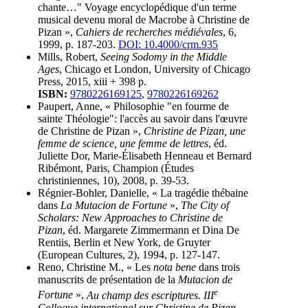
chante…" Voyage encyclopédique d'un terme
musical devenu moral de Macrobe à Christine de
Pizan »,
Cahiers de recherches médiévales
, 6,
1999, p. 187-203.
DOI: 10.4000/crm.935
Mills, Robert,
Seeing Sodomy in the Middle
Ages
, Chicago et London, University of Chicago
Press, 2015, xiii + 398 p.
ISBN:
9780226169125
,
9780226169262
Paupert, Anne, « Philosophie "en fourme de
sainte Théologie": l'accès au savoir dans l'œuvre
de Christine de Pizan »,
Christine de Pizan, une
femme de science, une femme de lettres
, éd.
Juliette Dor, Marie-Élisabeth Henneau et Bernard
Ribémont, Paris, Champion (Études
christiniennes, 10), 2008, p. 39-53.
Régnier-Bohler, Danielle, « La tragédie thébaine
dans
La Mutacion de Fortune
»,
The City of
Scholars: New Approaches to Christine de
Pizan
, éd. Margarete Zimmermann et Dina De
Rentiis, Berlin et New York, de Gruyter
(European Cultures, 2), 1994, p. 127-147.
Reno, Christine M., « Les
nota bene
dans trois
manuscrits de présentation de la
Mutacion de
e
Fortune
»,
Au champ des escriptures. III
Colloque international sur Christine de Pizan,