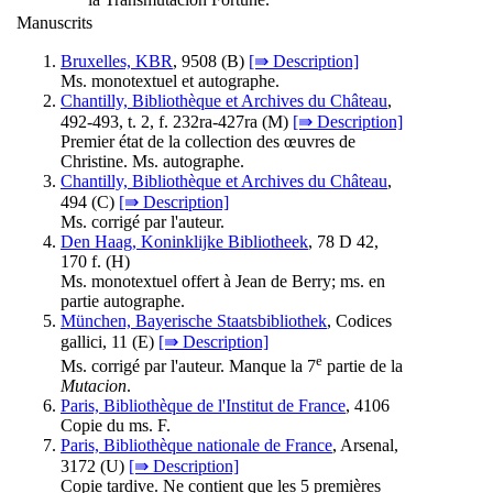
Manuscrits
Bruxelles, KBR
, 9508 (
B
)
[⇛ Description]
Ms. monotextuel et autographe.
Chantilly, Bibliothèque et Archives du Château
,
492-493, t. 2, f. 232ra-427ra (
M
)
[⇛ Description]
Premier état de la collection des œuvres de
Christine. Ms. autographe.
Chantilly, Bibliothèque et Archives du Château
,
494 (
C
)
[⇛ Description]
Ms. corrigé par l'auteur.
Den Haag, Koninklijke Bibliotheek
, 78 D 42,
170 f. (
H
)
Ms. monotextuel offert à Jean de Berry; ms. en
partie autographe.
München, Bayerische Staatsbibliothek
, Codices
gallici, 11 (
E
)
[⇛ Description]
e
Ms. corrigé par l'auteur. Manque la 7
partie de la
Mutacion
.
Paris, Bibliothèque de l'Institut de France
, 4106
Copie du ms. F.
Paris, Bibliothèque nationale de France
, Arsenal,
3172 (
U
)
[⇛ Description]
Copie tardive. Ne contient que les 5 premières