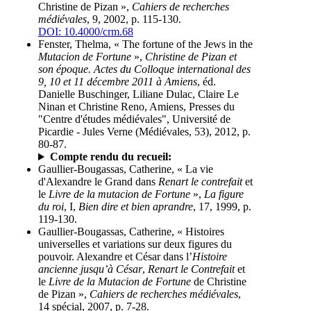
Christine de Pizan »,
Cahiers de recherches
médiévales
, 9, 2002, p. 115-130.
DOI: 10.4000/crm.68
Fenster, Thelma, « The fortune of the Jews in the
Mutacion de Fortune
»,
Christine de Pizan et
son époque. Actes du Colloque international des
9, 10 et 11 décembre 2011 à Amiens
, éd.
Danielle Buschinger, Liliane Dulac, Claire Le
Ninan et Christine Reno, Amiens, Presses du
"Centre d'études médiévales", Université de
Picardie - Jules Verne (Médiévales, 53), 2012, p.
80-87.
Compte rendu du recueil:
Gaullier-Bougassas, Catherine, « La vie
d'Alexandre le Grand dans
Renart le contrefait
et
le
Livre de la mutacion de Fortune
»,
La figure
du roi
, I,
Bien dire et bien aprandre
, 17, 1999, p.
119-130.
Gaullier-Bougassas, Catherine, « Histoires
universelles et variations sur deux figures du
pouvoir. Alexandre et César dans l’
Histoire
ancienne jusqu’à César
,
Renart le Contrefait
et
le
Livre de la Mutacion de Fortune
de Christine
de Pizan »,
Cahiers de recherches médiévales
,
14 spécial, 2007, p. 7-28.