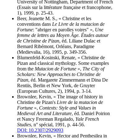
University of Nottingham, Department of French
(Essais sur la littérature française et francophone,
1), 1999, p. 25-43.
Beer, Jeanette M. S., « Christine et les
conventions dans
Le Livre de la mutacion de
Fortune
: "abriger en parolles voires" »,
Une
femme de lettres au Moyen Âge. Études autour
de Christine de Pizan
, éd. Liliane Dulac et
Bernard Ribémont, Orléans, Paradigme
(Medievalia, 16), 1995, p. 349-356.
Blumenfeld-Kosinski, Renate, « Christine de
Pizan and classical mythology. Some examples
from the
Mutacion de Fortune
»,
The City of
Scholars: New Approaches to Christine de
Pizan
, éd. Margarete Zimmermann et Dina De
Rentiis, Berlin et New York, de Gruyter
(European Cultures, 2), 1994, p. 3-14.
Brownlee, Kevin, « The image of history in
Christine de Pizan's
Livre de la mutacion de
Fortune
»,
Contexts: Style and Values in
Medieval Art and Literature
, éd. Daniel Poirion
et Nancy Freeman Regalado,
Yale French
Studies
, n° spécial, 1991, p. 44-56.
DOI: 10.2307/2929093
Brownlee, Kevin, « Hector and Penthesilea in