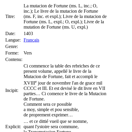
La mutacion de Fortune (ms. L, inc.; O,
inc.); Le livre de la mutacion de Fortune
Titre:
(ms. F, inc. et expl.); Livre de la mutacion de
Fortune (ms. L, expl.; O, expl.); Livre de la
mutation de Fortune (ms. U, expl.)
Date:
1403
Langue:
Français
Genre:
Forme:
Vers
Contenu:
Ci commence la table des rebriches de ce
present volume, appellé le livre de la
Mutacion de Fortune, fait et accompli le
e
XVIII
jour de novembre l'an de grace mil
CCCC et III. Et est devisé le dit livre en VII
Incipit:
parties… Ci comence le livre de la Mutacion
de Fortune.
Comment sera ce possible
a moy, simple et pou sensible,
de proprement exprimer…
… et ce dittié vueil que se nomme,
Explicit:
quant l'ystoire sera commune,
la Transmutacion Fortune.