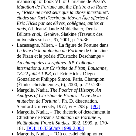
manuscript of book VII of Christine de Pizan's
Mutation de Fortune
and the
Epistre a la Reine
»,
"Riens ne m'est seur que la chose incertaine":
études sur l'art d'écrire au Moyen Âge offertes à
Eric Hicks par ses élèves, collègues, amies et
amis
, éd. Jean-Claude Mühlethaler, Denis
Billotte
et al.
, Genève, Slatkine (Travaux des
universités suisses, 9), 2001, p. 25-36.
Lacassagne, Miren, « La figure de Fortune dans
Le livre de la mutacion de Fortune
de Christine
de Pizan et la poésie d'Eustache Deschamps »,
e
Au champ des escriptures. III
Colloque
international sur Christine de Pizan, Lausanne,
18-22 juillet 1998
, éd. Eric Hicks, Diego
Gonzalez et Philippe Simon, Paris, Champion
(Études christiniennes, 6), 2000, p. 219-230.
Margolis, Nadia,
The Poetics of History: An
Analysis of Christine de Pizan's "Livre de la
mutacion de Fortune"
, Ph. D. dissertation,
Stanford University, 1977, vi + 298 p.
[PQ]
Margolis, Nadia, « The rhetoric of detachment in
Christine de Pizan's
Mutacion de Fortune
»,
Nottingham French Studies
, 38:2, 1999, p. 170-
181.
DOI: 10.3366/nfs.1999-2.008
Margolis, Nadia, « "Où celestiel chimphonye