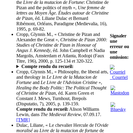
the
Livre de la mutacion de Fortune
: Christine de
Pizan and the politics of myth »,
Une femme de
lettres au Moyen Âge. Études autour de Christine
de Pizan
, éd. Liliane Dulac et Bernard
Ribémont, Orléans, Paradigme (Medievalia, 16),
1995, p. 69-82.
Cropp, Glynnis M., « Christine de Pizan and
Signaler
Alexander the Great »,
Christine de Pizan 2000:
une
Studies of Christine de Pizan in Honour of
erreur ou
Angus J. Kennedy
, éd. John Campbell et Nadia
une
Margolis, Amsterdam et Atlanta, Rodopi (Faux
omission:
Titre, 196), 2000, p. 125-134 et 320-322.
Compte rendu du recueil:
Cropp, Glynnis M., « Philosophy, the liberal arts,
and theology in
Le Livre de la Mutacion de
Courriel
Fortune
and
Le Livre de l'Advision Cristine
»,
Healing the Body Politic: The Political Thought
of Christine de Pizan
, éd. Karen Green et
Constant J. Mews, Turnhout, Brepols
(Disputatio, 7), 2005, p. 139-159.
Compte rendu du recueil:
Alison Williams
Lewin, dans
The Medieval Review
, 07.09.17.
[TMR]
Dulac, Liliane, « Le chevalier Hercule de l'
Ovide
moralisé
au
Livre de la mutacion de fortune
de