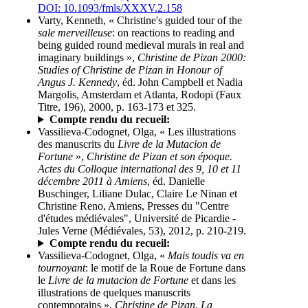
DOI: 10.1093/fmls/XXXV.2.158
Varty, Kenneth, « Christine's guided tour of the
sale merveilleuse
: on reactions to reading and
being guided round medieval murals in real and
imaginary buildings »,
Christine de Pizan 2000:
Studies of Christine de Pizan in Honour of
Angus J. Kennedy
, éd. John Campbell et Nadia
Margolis, Amsterdam et Atlanta, Rodopi (Faux
Titre, 196), 2000, p. 163-173 et 325.
Compte rendu du recueil:
Vassilieva-Codognet, Olga, « Les illustrations
des manuscrits du
Livre de la Mutacion de
Fortune
»,
Christine de Pizan et son époque.
Actes du Colloque international des 9, 10 et 11
décembre 2011 à Amiens
, éd. Danielle
Buschinger, Liliane Dulac, Claire Le Ninan et
Christine Reno, Amiens, Presses du "Centre
d'études médiévales", Université de Picardie -
Jules Verne (Médiévales, 53), 2012, p. 210-219.
Compte rendu du recueil:
Vassilieva-Codognet, Olga, «
Mais toudis va en
tournoyant
: le motif de la Roue de Fortune dans
le
Livre de la mutacion de Fortune
et dans les
illustrations de quelques manuscrits
contemporains »,
Christine de Pizan. La