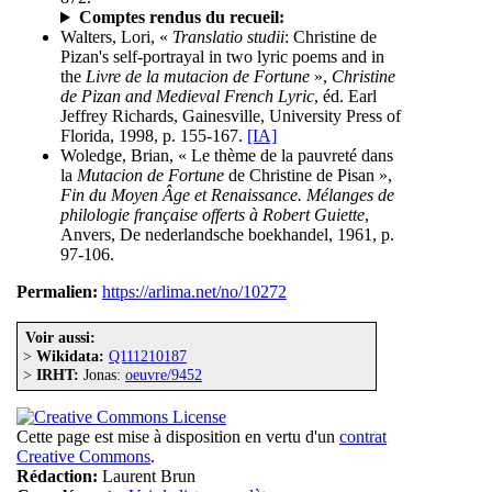
Comptes rendus du recueil:
Walters, Lori, «
Translatio studii
: Christine de
Pizan's self-portrayal in two lyric poems and in
the
Livre de la mutacion de Fortune
»,
Christine
de Pizan and Medieval French Lyric
, éd. Earl
Jeffrey Richards, Gainesville, University Press of
Florida, 1998, p. 155-167.
[IA]
Woledge, Brian, « Le thème de la pauvreté dans
la
Mutacion de Fortune
de Christine de Pisan »,
Fin du Moyen Âge et Renaissance. Mélanges de
philologie française offerts à Robert Guiette
,
Anvers, De nederlandsche boekhandel, 1961, p.
97-106.
Permalien:
https://arlima.net/no/10272
Voir aussi:
>
Wikidata:
Q111210187
>
IRHT:
Jonas:
oeuvre/9452
Cette page est mise à disposition en vertu d'un
contrat
Creative Commons
.
Rédaction:
Laurent Brun