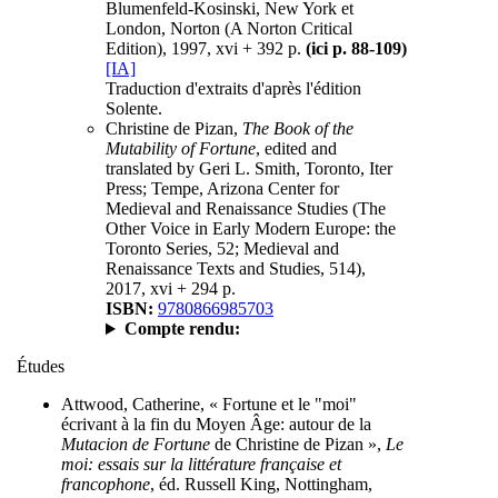
Blumenfeld-Kosinski, New York et
London, Norton (A Norton Critical
Edition), 1997, xvi + 392 p.
(ici p. 88-109)
[IA]
Traduction d'extraits d'après l'édition
Solente.
Christine de Pizan,
The Book of the
Mutability of Fortune
, edited and
translated by Geri L. Smith, Toronto, Iter
Press; Tempe, Arizona Center for
Medieval and Renaissance Studies (The
Other Voice in Early Modern Europe: the
Toronto Series, 52; Medieval and
Renaissance Texts and Studies, 514),
2017, xvi + 294 p.
ISBN:
9780866985703
Compte rendu:
Études
Attwood, Catherine, « Fortune et le "moi"
écrivant à la fin du Moyen Âge: autour de la
Mutacion de Fortune
de Christine de Pizan »,
Le
moi: essais sur la littérature française et
francophone
, éd. Russell King, Nottingham,