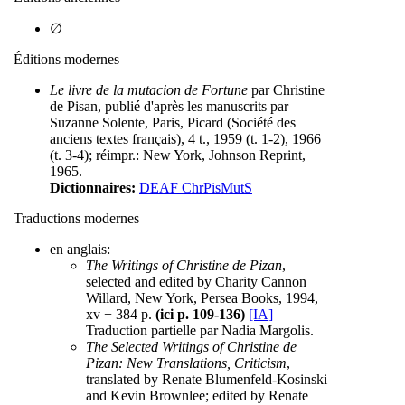
∅
Éditions modernes
Le livre de la mutacion de Fortune
par Christine
de Pisan, publié d'après les manuscrits par
Suzanne Solente, Paris, Picard (Société des
anciens textes français), 4 t., 1959 (t. 1-2), 1966
(t. 3-4); réimpr.: New York, Johnson Reprint,
1965.
Dictionnaires:
DEAF ChrPisMutS
Traductions modernes
en anglais:
The Writings of Christine de Pizan
,
selected and edited by Charity Cannon
Willard, New York, Persea Books, 1994,
xv + 384 p.
(ici p. 109-136)
[IA]
Traduction partielle par Nadia Margolis.
The Selected Writings of Christine de
Pizan: New Translations, Criticism
,
translated by Renate Blumenfeld-Kosinski
and Kevin Brownlee; edited by Renate