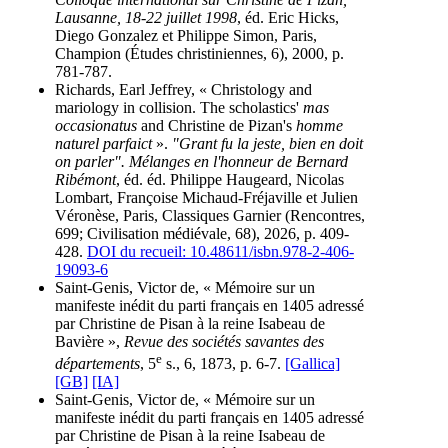
Lausanne, 18-22 juillet 1998
, éd. Eric Hicks,
Diego Gonzalez et Philippe Simon, Paris,
Champion (Études christiniennes, 6), 2000, p.
781-787.
Richards, Earl Jeffrey, « Christology and
mariology in collision. The scholastics'
mas
occasionatus
and Christine de Pizan's
homme
naturel parfaict
».
"Grant fu la jeste, bien en doit
on parler". Mélanges en l'honneur de Bernard
Ribémont
, éd. éd. Philippe Haugeard, Nicolas
Lombart, Françoise Michaud-Fréjaville et Julien
Véronèse, Paris, Classiques Garnier (Rencontres,
699; Civilisation médiévale, 68), 2026, p. 409-
428.
DOI du recueil: 10.48611/isbn.978-2-406-
19093-6
Saint-Genis, Victor de, « Mémoire sur un
manifeste inédit du parti français en 1405 adressé
par Christine de Pisan à la reine Isabeau de
Bavière »,
Revue des sociétés savantes des
e
départements
, 5
s., 6, 1873, p. 6-7.
[Gallica]
[GB]
[IA]
Saint-Genis, Victor de, « Mémoire sur un
manifeste inédit du parti français en 1405 adressé
par Christine de Pisan à la reine Isabeau de