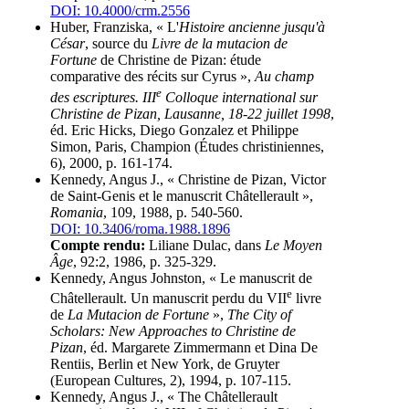
DOI: 10.4000/crm.2556
Huber, Franziska, « L'
Histoire ancienne jusqu'à
César
, source du
Livre de la mutacion de
Fortune
de Christine de Pizan: étude
comparative des récits sur Cyrus »,
Au champ
e
des escriptures. III
Colloque international sur
Christine de Pizan, Lausanne, 18-22 juillet 1998
,
éd. Eric Hicks, Diego Gonzalez et Philippe
Simon, Paris, Champion (Études christiniennes,
6), 2000, p. 161-174.
Kennedy, Angus J., « Christine de Pizan, Victor
de Saint-Genis et le manuscrit Châtellerault »,
Romania
, 109, 1988, p. 540-560.
DOI: 10.3406/roma.1988.1896
Compte rendu:
Liliane Dulac, dans
Le Moyen
Âge
, 92:2, 1986, p. 325-329.
Kennedy, Angus Johnston, « Le manuscrit de
e
Châtellerault. Un manuscrit perdu du VII
livre
de
La Mutacion de Fortune
»,
The City of
Scholars: New Approaches to Christine de
Pizan
, éd. Margarete Zimmermann et Dina De
Rentiis, Berlin et New York, de Gruyter
(European Cultures, 2), 1994, p. 107-115.
Kennedy, Angus J., « The Châtellerault