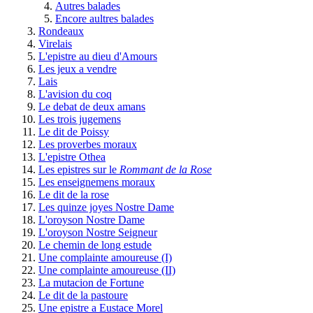
Autres balades
Encore aultres balades
Rondeaux
Virelais
L'epistre au dieu d'Amours
Les jeux a vendre
Lais
L'avision du coq
Le debat de deux amans
Les trois jugemens
Le dit de Poissy
Les proverbes moraux
L'epistre Othea
Les epistres sur le
Rommant de la Rose
Les enseignemens moraux
Le dit de la rose
Les quinze joyes Nostre Dame
L'oroyson Nostre Dame
L'oroyson Nostre Seigneur
Le chemin de long estude
Une complainte amoureuse (I)
Une complainte amoureuse (II)
La mutacion de Fortune
Le dit de la pastoure
Une epistre a Eustace Morel