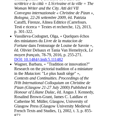
scrittrice e la città = L'écrivaine et la ville = The
Woman Writer and the City. Atti del VII
Convegno internazionale « Christine de Pizan »,
Bologna, 22-26 settembre 2009
, éd. Patrizia
Caraffi, Firenze, Alinea Editrice (Carrefours.
Testi e ricerca = Textes et recherche, 12), 2013,
p. 301-322.
Vassilieva-Codognet, Olga, « Quelques échos
des miniatures du
Livre de la mutacion de
Fortune
dans l'entourage de Louise de Savoie »,
éd. Olivier Delsaux et Tania Van Hemelryck,
Le
moyen français
, 78-79, 2016, p. 255-271.
DOI: 10.1484/j.lmfr.5.111482
Wagner, Barbara, « "Tradition or innovation?"
Research on the pictorial tradition of a miniature
in the
Mutacion
: "Le plus hault siège" »,
Contexts and Continuities. Proceedings of the
IVth International Colloquium on Christine de
Pizan (Glasgow 21-27 July 2000) Published in
Honour of Liliane Dulac
, éd. Angus J. Kennedy,
Rosalind Brown-Grant, James C. Laidlaw et
Catherine M. Müller, Glasgow, University of
Glasgow Press (Glasgow University Medieval
French Texts and Studies, 1), 2002, t. 3, p. 855-
872.