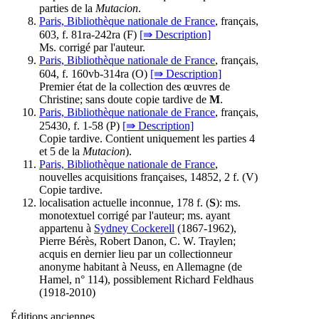
parties de la
Mutacion
.
Paris, Bibliothèque nationale de France
, français,
603, f. 81ra-242ra (
F
)
[⇛ Description]
Ms. corrigé par l'auteur.
Paris, Bibliothèque nationale de France
, français,
604, f. 160vb-314ra (
O
)
[⇛ Description]
Premier état de la collection des œuvres de
Christine; sans doute copie tardive de
M
.
Paris, Bibliothèque nationale de France
, français,
25430, f. 1-58 (
P
)
[⇛ Description]
Copie tardive. Contient uniquement les parties 4
et 5 de la
Mutacion
).
Paris, Bibliothèque nationale de France
,
nouvelles acquisitions françaises, 14852, 2 f. (
V
)
Copie tardive.
localisation actuelle inconnue, 178 f. (
S
): ms.
monotextuel corrigé par l'auteur; ms. ayant
appartenu à
Sydney Cockerell
(1867-1962),
Pierre Bérès, Robert Danon, C. W. Traylen;
acquis en dernier lieu par un collectionneur
anonyme habitant à Neuss, en Allemagne (de
Hamel, n° 114), possiblement Richard Feldhaus
(1918-2010)
Éditions anciennes